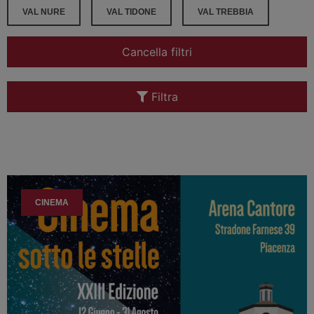
VAL NURE
VAL TIDONE
VAL TREBBIA
Cancella filtri
Filtra
CINEMA