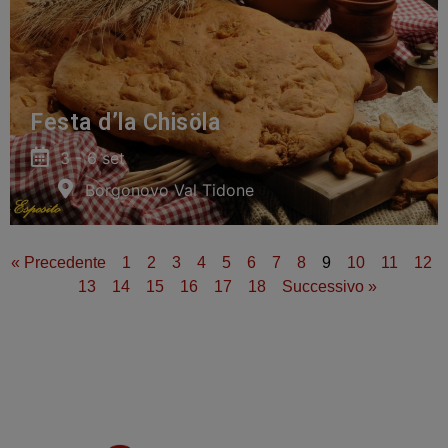
Festa d’la Chisöla
3 - 6 set
Borgonovo Val Tidone
« Precedente
1
2
3
4
5
6
7
8
9
10
11
12
13
14
15
16
17
18
Successivo »