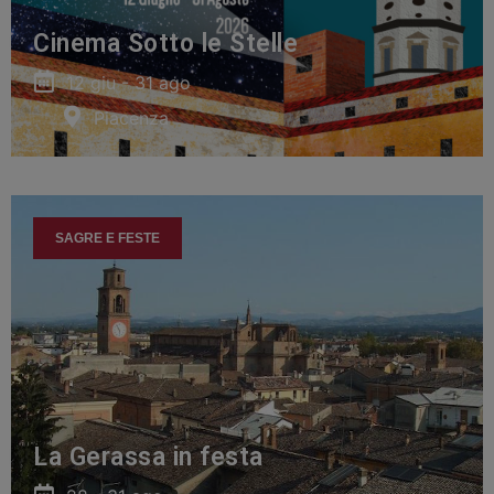
Cinema Sotto le Stelle
12 giu - 31 ago
Piacenza
SAGRE E FESTE
La Gerassa in festa