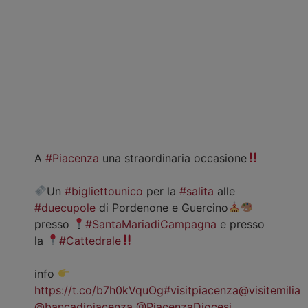
A
#Piacenza
una straordinaria occasione
Un
#bigliettounico
per la
#salita
alle
#duecupole
di Pordenone e Guercino
presso
#SantaMariadiCampagna
e presso
la
#Cattedrale
info
https://t.co/b7h0kVquOg
#visitpiacenza
@visitemilia
@bancadipiacenza
@PiacenzaDiocesi