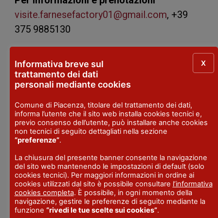
visite.farnesefactory01@gmail.com
, +39
375 9885130
Quando
: lunedì 6 aprile 2026
X
Informativa breve sul
Visite guidate
trattamento dei dati
Ore 10.00: Museo Civico, Pinacoteca,
personali mediante cookies
Museo della Carrozze – Visita al costo di 5
Comune di Piacenza, titolare del trattamento dei dati,
€ + biglietto di ingresso
informa l’utente che il sito web installa cookies tecnici e,
Ore 11.30: Profeti, presagi, prodigi. Visita
previo consenso dell’utente, può installare anche cookies
non tecnici di seguito dettagliati nella sezione
alla mostra “Sibille. Voci oltre il tempo,
“preferenze”
.
oltre la pietra”. – Visita al costo di 3 € +
La chiusura del presente banner consente la navigazione
biglietto di ingresso
del sito web mantenendo le impostazioni di default (solo
cookies tecnici). Per maggiori informazioni in ordine ai
Ore 15.00: Museo Civico, Pinacoteca,
cookies utilizzati dal sito è possibile consultare
l’informativa
cookies completa
. È possibile, in ogni momento della
Museo della Carrozze. – Visita gratuita +
navigazione, gestire le preferenze di seguito mediante la
biglietto di ingresso
funzione
“rivedi le tue scelte sui cookies”
.