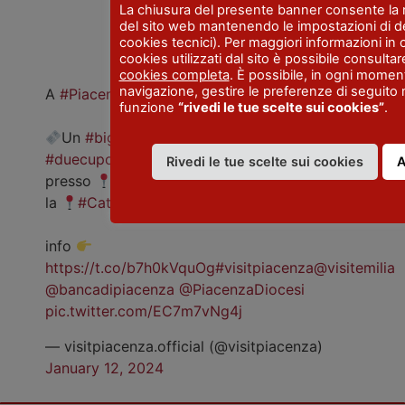
La chiusura del presente banner consente la
del sito web mantenendo le impostazioni di de
cookies tecnici). Per maggiori informazioni in o
cookies utilizzati dal sito è possibile consulta
cookies completa
. È possibile, in ogni momen
navigazione, gestire le preferenze di seguito 
A
#Piacenza
una straordinaria occasione
funzione
“rivedi le tue scelte sui cookies”
.
Un
#bigliettounico
per la
#salita
alle
#duecupole
di Pordenone e Guercino
Rivedi le tue scelte sui cookies
A
presso
#SantaMariadiCampagna
e presso
la
#Cattedrale
info
https://t.co/b7h0kVquOg
#visitpiacenza
@visitemilia
@bancadipiacenza
@PiacenzaDiocesi
pic.twitter.com/EC7m7vNg4j
— visitpiacenza.official (@visitpiacenza)
January 12, 2024