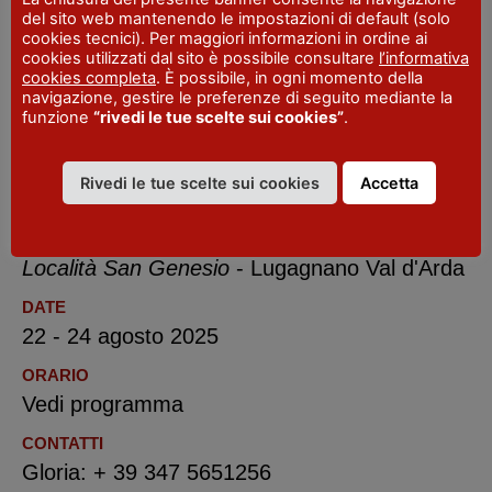
del sito web mantenendo le impostazioni di default (solo
Cristina e Claudio
cookies tecnici). Per maggiori informazioni in ordine ai
cookies utilizzati dal sito è possibile consultare
l’informativa
cookies completa
. È possibile, in ogni momento della
Quando
: domenica 24 agosto 2025, ore 19
navigazione, gestire le preferenze di seguito mediante la
funzione
“rivedi le tue scelte sui cookies”
.
Musica dal vivo con orchestra.
Rivedi le tue scelte sui cookies
Accetta
LUOGO
Località San Genesio
- Lugagnano Val d'Arda
DATE
22 - 24 agosto 2025
ORARIO
Vedi programma
CONTATTI
Gloria: + 39 347 5651256