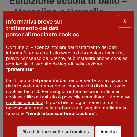
Esibizione scuola di ballo –
Marcolino e Brunello
X
Informativa breve sul
Quando
: domenica 9 luglio
trattamento dei dati
personali mediante cookies
Poesie in piacentino –
Comune di Piacenza, titolare del trattamento dei dati,
Roberta band e Renzo
informa l’utente che il sito web installa cookies tecnici e,
previo consenso dell’utente, può installare anche cookies
non tecnici di seguito dettagliati nella sezione
Quando
: lunedì 10 luglio
“preferenze”
.
Stand gastronomici dalle 19.30
La chiusura del presente banner consente la navigazione
del sito web mantenendo le impostazioni di default (solo
cookies tecnici). Per maggiori informazioni in ordine ai
cookies utilizzati dal sito è possibile consultare
l’informativa
cookies completa
. È possibile, in ogni momento della
navigazione, gestire le preferenze di seguito mediante la
funzione
“rivedi le tue scelte sui cookies”
.
LUOGO
Settima
- Strada Statale 45 - Piacenza
Rivedi le tue scelte sui cookies
Accetta