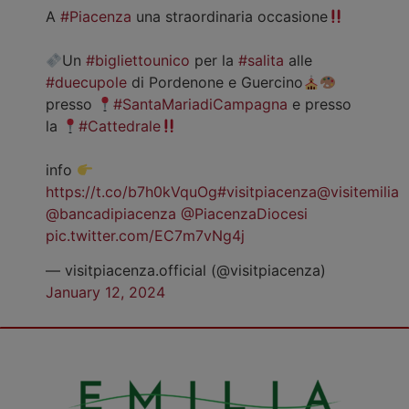
A
#Piacenza
una straordinaria occasione
Un
#bigliettounico
per la
#salita
alle
#duecupole
di Pordenone e Guercino
presso
#SantaMariadiCampagna
e presso
la
#Cattedrale
info
https://t.co/b7h0kVquOg
#visitpiacenza
@visitemilia
@bancadipiacenza
@PiacenzaDiocesi
pic.twitter.com/EC7m7vNg4j
— visitpiacenza.official (@visitpiacenza)
January 12, 2024