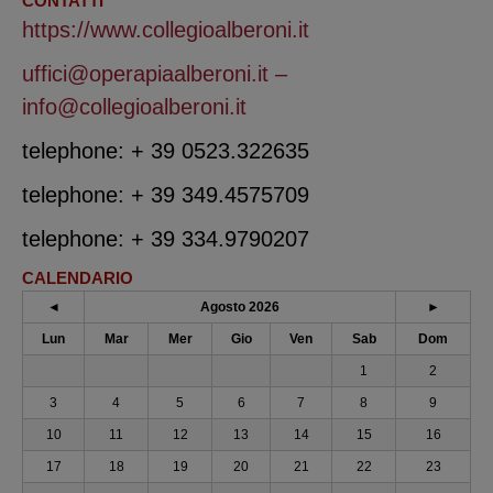
CONTATTI
https://www.collegioalberoni.it
uffici@operapiaalberoni.it –
info@collegioalberoni.it
telephone: + 39 0523.322635
telephone: + 39 349.4575709
telephone: + 39 334.9790207
CALENDARIO
◄
Agosto 2026
►
Lun
Mar
Mer
Gio
Ven
Sab
Dom
1
2
3
4
5
6
7
8
9
10
11
12
13
14
15
16
17
18
19
20
21
22
23