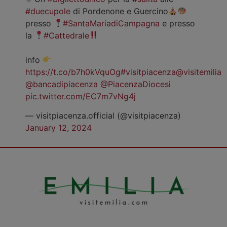
#duecupole
di Pordenone e Guercino
presso
#SantaMariadiCampagna
e presso
la
#Cattedrale
info
https://t.co/b7h0kVquOg
#visitpiacenza
@visitemilia
@bancadipiacenza
@PiacenzaDiocesi
pic.twitter.com/EC7m7vNg4j
— visitpiacenza.official (@visitpiacenza)
January 12, 2024