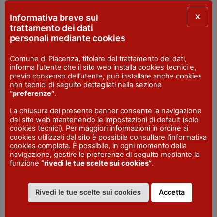
Ingresso libero e gratuito
X
Informativa breve sul
I segreti della tecnica
trattamento dei dati
personali mediante cookies
pittorica di Antonello da
Comune di Piacenza, titolare del trattamento dei dati,
Messina
informa l’utente che il sito web installa cookies tecnici e,
previo consenso dell’utente, può installare anche cookies
non tecnici di seguito dettagliati nella sezione
Quando
: domenica 12 maggio, ore 17.30
“preferenze”
.
Conversazione con Francesca de Vita
La chiusura del presente banner consente la navigazione
Ingresso libero e gratuito
del sito web mantenendo le impostazioni di default (solo
cookies tecnici). Per maggiori informazioni in ordine ai
Il volto di Cristo nei
cookies utilizzati dal sito è possibile consultare
l’informativa
cookies completa
. È possibile, in ogni momento della
capolavori di Antonello da
navigazione, gestire le preferenze di seguito mediante la
funzione
“rivedi le tue scelte sui cookies”
.
Messina
Rivedi le tue scelte sui cookies
Accetta
Quando
: giovedì 23 maggio, ore 18
Conversazione con Alessandro Malinverni.