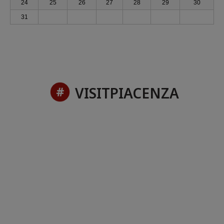
24
25
26
27
28
29
30
31
VISITPIACENZA