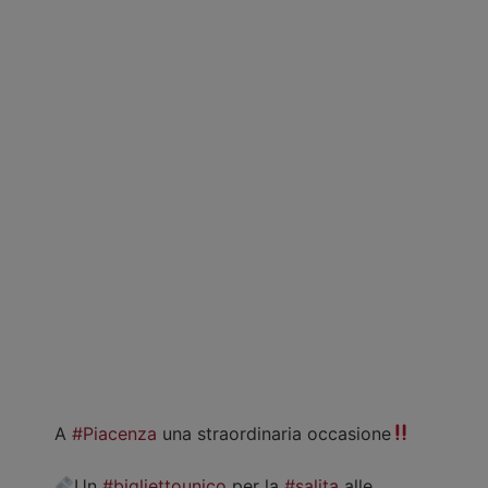
A
#Piacenza
una straordinaria occasione
Un
#bigliettounico
per la
#salita
alle