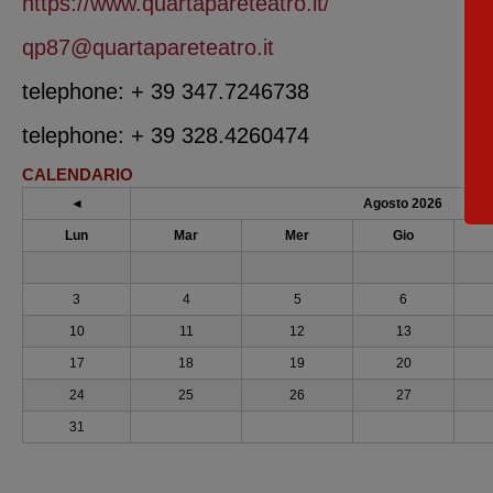
https://www.quartapareteatro.it/
qp87@quartapareteatro.it
telephone: + 39 347.7246738
telephone: + 39 328.4260474
CALENDARIO
◄
Agosto 2026
Lun
Mar
Mer
Gio
3
4
5
6
10
11
12
13
17
18
19
20
24
25
26
27
31