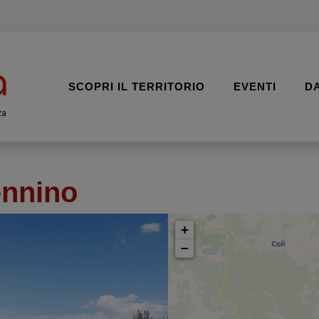
SCOPRI IL TERRITORIO
EVENTI
D
za
ennino
+
−