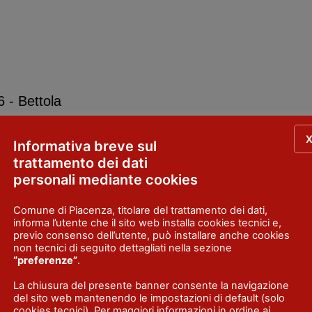
 - Bettola
alsominore, 1 - Ferriere
Informativa breve sul
trattamento dei dati
personali mediante cookies
Comune di Piacenza, titolare del trattamento dei dati,
informa l’utente che il sito web installa cookies tecnici e,
previo consenso dell’utente, può installare anche cookies
non tecnici di seguito dettagliati nella sezione
“preferenze”
.
La chiusura del presente banner consente la navigazione
del sito web mantenendo le impostazioni di default (solo
cookies tecnici). Per maggiori informazioni in ordine ai