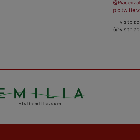
@Piacenza
pic.twitte
— visitpiac
(@visitpia