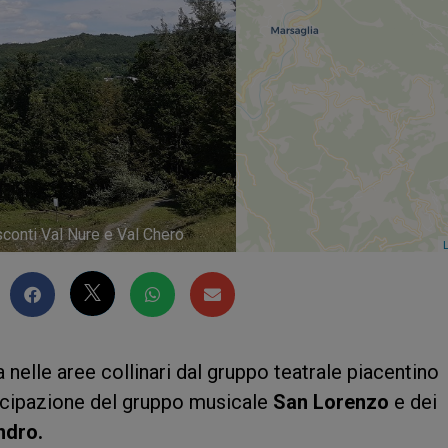
sconti Val Nure e Val Chero
L
nelle aree collinari dal gruppo teatrale piacentino
ecipazione del gruppo musicale
San Lorenzo
e dei
ndro.