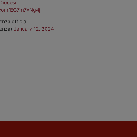
Diocesi
r.com/EC7m7vNg4j
enza.official
cenza)
January 12, 2024