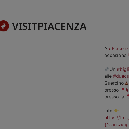
VISITPIACENZA
A
#Piacenz
occasione
Un
#bigl
alle
#duecu
Guercino
presso
#
presso la
info
https://t.
@bancadip