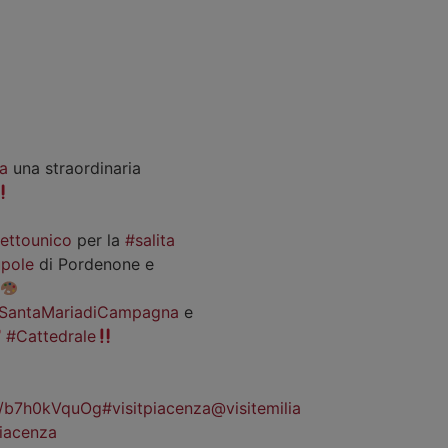
a
una straordinaria
iettounico
per la
#salita
pole
di Pordenone e
SantaMariadiCampagna
e
#Cattedrale
co/b7h0kVquOg
#visitpiacenza
@visitemilia
iacenza