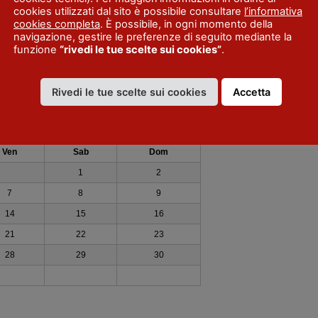
cookies utilizzati dal sito è possibile consultare
l’informativa
cookies completa
. È possibile, in ogni momento della
navigazione, gestire le preferenze di seguito mediante la
funzione
“rivedi le tue scelte sui cookies”
.
Rivedi le tue scelte sui cookies
Accetta
►
Ven
Sab
Dom
1
2
7
8
9
14
15
16
21
22
23
28
29
30