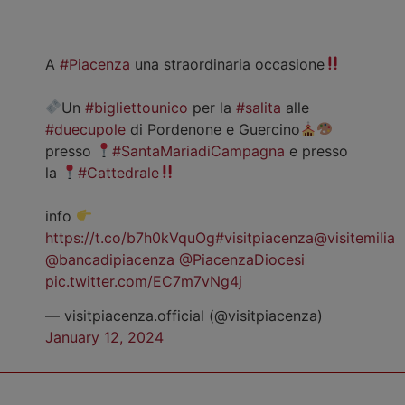
A
#Piacenza
una straordinaria occasione
Un
#bigliettounico
per la
#salita
alle
#duecupole
di Pordenone e Guercino
presso
#SantaMariadiCampagna
e presso
la
#Cattedrale
info
https://t.co/b7h0kVquOg
#visitpiacenza
@visitemilia
@bancadipiacenza
@PiacenzaDiocesi
pic.twitter.com/EC7m7vNg4j
— visitpiacenza.official (@visitpiacenza)
January 12, 2024