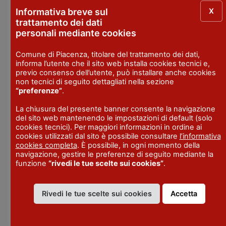
X
Informativa breve sul
Quando:
28 marzo , ore 21
trattamento dei dati
personali mediante cookies
Omaggio a Ennio
Morricone – Orchestra
Comune di Piacenza, titolare del trattamento dei dati,
informa l’utente che il sito web installa cookies tecnici e,
Tebaide
previo consenso dell’utente, può installare anche cookies
non tecnici di seguito dettagliati nella sezione
“preferenze”
.
Quando:
9 aprile, ore 21
La chiusura del presente banner consente la navigazione
del sito web mantenendo le impostazioni di default (solo
Queen
cookies tecnici). Per maggiori informazioni in ordine ai
cookies utilizzati dal sito è possibile consultare
l’informativa
cookies completa
. È possibile, in ogni momento della
Quando
: 10 aprile 2026, ore 21
navigazione, gestire le preferenze di seguito mediante la
funzione
“rivedi le tue scelte sui cookies”
.
The full monty
Rivedi le tue scelte sui cookies
Accetta
Quando
: 18 aprile 2026, ore 21
Eleazaro – Kamikaze