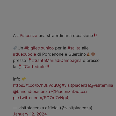
A
#Piacenza
una straordinaria occasione
Un
#bigliettounico
per la
#salita
alle
#duecupole
di Pordenone e Guercino
presso
#SantaMariadiCampagna
e presso
la
#Cattedrale
info
https://t.co/b7h0kVquOg
#visitpiacenza
@visitemilia
@bancadipiacenza
@PiacenzaDiocesi
pic.twitter.com/EC7m7vNg4j
— visitpiacenza.official (@visitpiacenza)
January 12, 2024