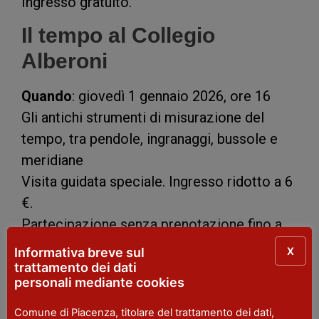
Ingresso gratuito.
Il tempo al Collegio
Alberoni
Quando
: giovedì 1 gennaio 2026, ore 16
Gli antichi strumenti di misurazione del
tempo, tra pendole, ingranaggi, bussole e
meridiane
Visita guidata speciale. Ingresso ridotto a 6
€.
Partecipazione senza prenotazione fino a
esaurimento dei posti disponibili.
X
Informativa breve sul
trattamento dei dati
Giornata mondiale della
personali mediante cookies
pace
– Musiche e parole
Comune di Piacenza, titolare del trattamento dei dati,