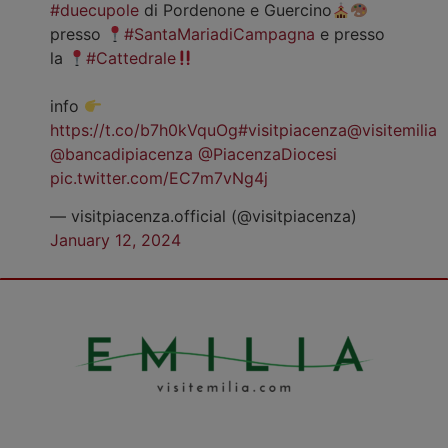
#duecupole
di Pordenone e Guercino
presso
#SantaMariadiCampagna
e presso
la
#Cattedrale
info
https://t.co/b7h0kVquOg
#visitpiacenza
@visitemilia
@bancadipiacenza
@PiacenzaDiocesi
pic.twitter.com/EC7m7vNg4j
— visitpiacenza.official (@visitpiacenza)
January 12, 2024