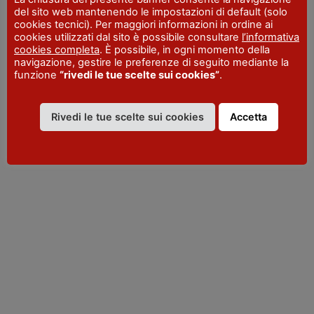
del sito web mantenendo le impostazioni di default (solo
Vedi programma
cookies tecnici). Per maggiori informazioni in ordine ai
cookies utilizzati dal sito è possibile consultare
l’informativa
cookies completa
. È possibile, in ogni momento della
navigazione, gestire le preferenze di seguito mediante la
funzione
“rivedi le tue scelte sui cookies”
.
VISITPIACENZA
Rivedi le tue scelte sui cookies
Accetta