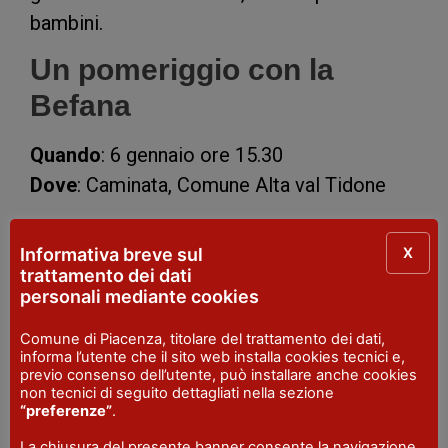
bambini.
Un pomeriggio con la
Befana
Quando
: 6 gennaio ore 15.30
Dove
: Caminata, Comune Alta val Tidone
Scarica la locandina
X
Informativa breve sul
trattamento dei dati
personali mediante cookies
LUOGO
Comune di Piacenza, titolare del trattamento dei dati,
Caminata
- Alta Val Tidone
informa l’utente che il sito web installa cookies tecnici e,
previo consenso dell’utente, può installare anche cookies
DATE
non tecnici di seguito dettagliati nella sezione
6 gen 2023
“preferenze”
.
ORARIO
La chiusura del presente banner consente la navigazione