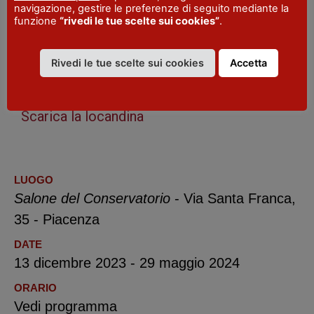
navigazione, gestire le preferenze di seguito mediante la
Dove
: Salone del Conservatorio, Via Santa
funzione
“rivedi le tue scelte sui cookies”
.
Franca
Dedicato ai giovanissimi
Rivedi le tue scelte sui cookies
Accetta
Scarica la locandina
LUOGO
Salone del Conservatorio
- Via Santa Franca,
35 - Piacenza
DATE
13 dicembre 2023 - 29 maggio 2024
ORARIO
Vedi programma