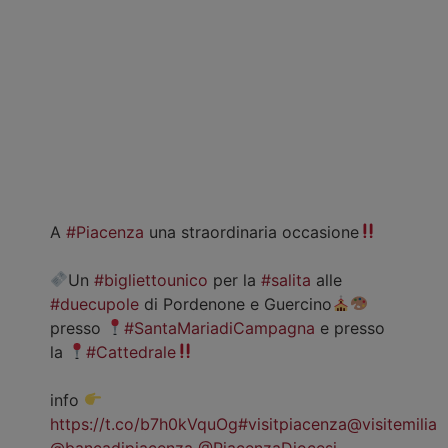
A
#Piacenza
una straordinaria occasione
Un
#bigliettounico
per la
#salita
alle
#duecupole
di Pordenone e Guercino
presso
#SantaMariadiCampagna
e presso
la
#Cattedrale
info
https://t.co/b7h0kVquOg
#visitpiacenza
@visitemilia
@bancadipiacenza
@PiacenzaDiocesi