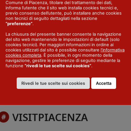
Comune di Piacenza, titolare del trattamento dei dati,
informa l’utente che il sito web installa cookies tecnici e,
previo consenso dell’utente, può installare anche cookies
►
non tecnici di seguito dettagliati nella sezione
Ven
Sab
Dom
“preferenze”
.
1
2
La chiusura del presente banner consente la navigazione
del sito web mantenendo le impostazioni di default (solo
7
8
9
cookies tecnici). Per maggiori informazioni in ordine ai
14
15
16
cookies utilizzati dal sito è possibile consultare
l’informativa
cookies completa
. È possibile, in ogni momento della
21
22
23
navigazione, gestire le preferenze di seguito mediante la
28
29
30
funzione
“rivedi le tue scelte sui cookies”
.
Rivedi le tue scelte sui cookies
Accetta
VISITPIACENZA