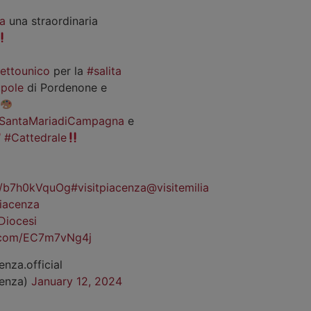
a
una straordinaria
iettounico
per la
#salita
pole
di Pordenone e
SantaMariadiCampagna
e
#Cattedrale
co/b7h0kVquOg
#visitpiacenza
@visitemilia
iacenza
Diocesi
r.com/EC7m7vNg4j
enza.official
cenza)
January 12, 2024