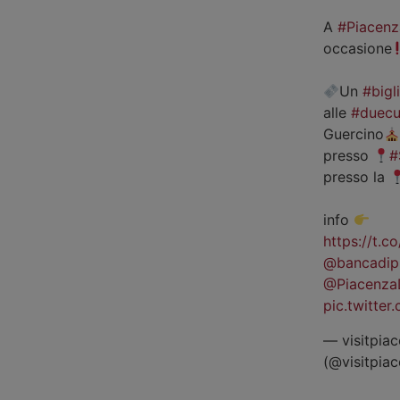
A
#Piacenz
occasione
Un
#bigl
alle
#duecu
Guercino
presso
#
presso la
info
https://t.
@bancadip
@Piacenza
pic.twitte
— visitpiac
(@visitpia