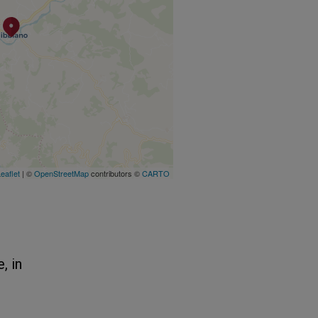
eaflet
| ©
OpenStreetMap
contributors ©
CARTO
, in