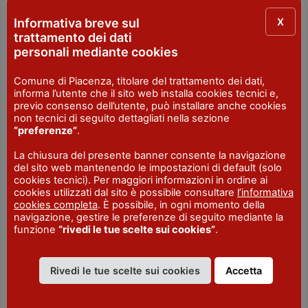
castellarquato@pianetamondo.it
X
Informativa breve sul
FAX
trattamento dei dati
+39.0523.803263
personali mediante cookies
SITO WEB
Comune di Piacenza, titolare del trattamento dei dati,
www.pianetamondocastellarquato.com/
informa l’utente che il sito web installa cookies tecnici e,
previo consenso dell’utente, può installare anche cookies
non tecnici di seguito dettagliati nella sezione
“preferenze”
.
IAT R Castell’Arquato e Val d’Arda
La chiusura del presente banner consente la navigazione
del sito web mantenendo le impostazioni di default (solo
INDIRIZZO
cookies tecnici). Per maggiori informazioni in ordine ai
Piazza del Municipio - Castell'Arquato
cookies utilizzati dal sito è possibile consultare
l’informativa
SITO WEB
cookies completa
. È possibile, in ogni momento della
castellarquatoturismo.it
navigazione, gestire le preferenze di seguito mediante la
funzione
“rivedi le tue scelte sui cookies”
.
EMAIL
iatcastellarquato@gmail.com
Rivedi le tue scelte sui cookies
Accetta
TELEFONO
+39 0523 803215
FAX