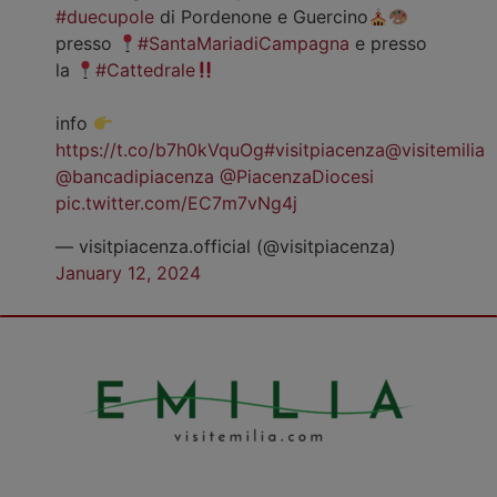
#duecupole
di Pordenone e Guercino
presso
#SantaMariadiCampagna
e presso
la
#Cattedrale
info
https://t.co/b7h0kVquOg
#visitpiacenza
@visitemilia
@bancadipiacenza
@PiacenzaDiocesi
pic.twitter.com/EC7m7vNg4j
— visitpiacenza.official (@visitpiacenza)
January 12, 2024