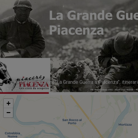
Copertina del dépliant "La Grande Guerra a Piacenza", itinerar
turistico
+
−