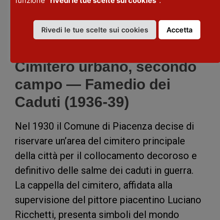
funzione
“rivedi le tue scelte sui cookies”
.
fiumi: il Piave ad est e l’Isonzo ad ovest,
luoghi presso i quali combatterono i
Rivedi le tue scelte sui cookies
Accetta
pontieri durante la Grande Guerra.
Cimitero urbano, secondo
campo — Famedio dei
Caduti (1936-39)
Nel 1930 il Comune di Piacenza decise di
riservare un’area del cimitero principale
della città per il collocamento decoroso e
definitivo delle salme dei caduti in guerra.
La cappella del cimitero, affidata alla
supervisione del pittore piacentino Luciano
Ricchetti, presenta simboli del mondo