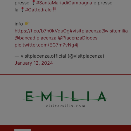
presso
#SantaMariadiCampagna
e presso
la
#Cattedrale
info
https://t.co/b7h0kVquOg
#visitpiacenza
@visitemilia
@bancadipiacenza
@PiacenzaDiocesi
pic.twitter.com/EC7m7vNg4j
— visitpiacenza.official (@visitpiacenza)
January 12, 2024