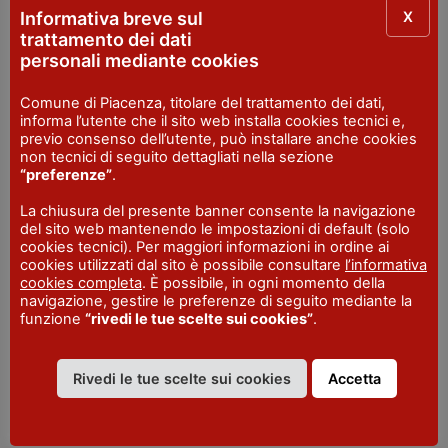
+39.0523.606657
X
Informativa breve sul
trattamento dei dati
EMAIL
personali mediante cookies
info@kriyayogapc.it
Comune di Piacenza, titolare del trattamento dei dati,
FAX
informa l’utente che il sito web installa cookies tecnici e,
+39.0523.606657
previo consenso dell’utente, può installare anche cookies
non tecnici di seguito dettagliati nella sezione
“preferenze”
.
IAT R Piacenza
La chiusura del presente banner consente la navigazione
del sito web mantenendo le impostazioni di default (solo
cookies tecnici). Per maggiori informazioni in ordine ai
INDIRIZZO
cookies utilizzati dal sito è possibile consultare
l’informativa
Piazza Cavalli, 7 - Piacenza
cookies completa
. È possibile, in ogni momento della
navigazione, gestire le preferenze di seguito mediante la
SITO WEB
funzione
“rivedi le tue scelte sui cookies”
.
visitpiacenza.it/piacenza/
EMAIL
iat@comune.piacenza.it
Rivedi le tue scelte sui cookies
Accetta
TELEFONO
+39 0523 492001