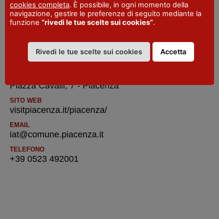
cookies completa
. È possibile, in ogni momento della
SITO WEB
navigazione, gestire le preferenze di seguito mediante la
www.lafondazione.com
funzione
“rivedi le tue scelte sui cookies”
.
Rivedi le tue scelte sui cookies
Accetta
IAT R Piacenza
INDIRIZZO
Piazza Cavalli, 7 - Piacenza
SITO WEB
visitpiacenza.it/piacenza/
EMAIL
iat@comune.piacenza.it
TELEFONO
+39 0523 492001