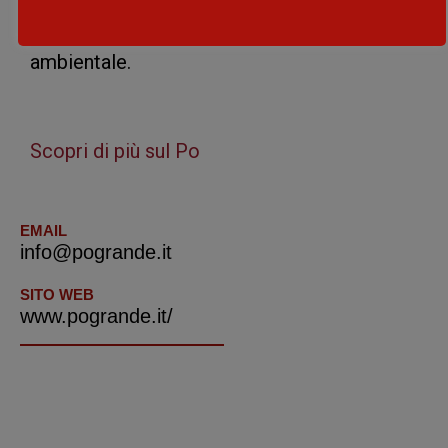
sostenere le attività di ricerca, di
sorveglianza, di formazione e di educazione
ambientale.
Scopri di più sul Po
EMAIL
info@pogrande.it
SITO WEB
www.pogrande.it/