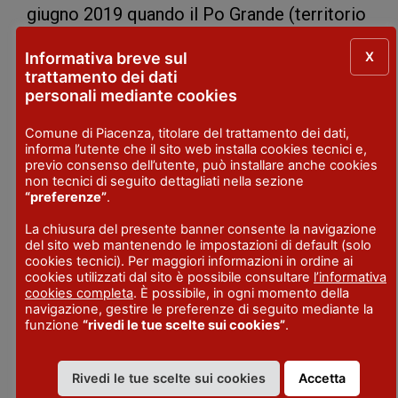
giugno 2019 quando il Po Grande (territorio
del tratto medio del fiume che parte dalla
X
Informativa breve sul
provincia di Piacenza e si estende per 250
trattamento dei dati
km fluviali suddivisi fra 85 comuni
personali mediante cookies
appartenenti a 3 regioni, Lombardia, Emilia-
Comune di Piacenza, titolare del trattamento dei dati,
Romagna e Veneto) viene denominato
informa l’utente che il sito web installa cookies tecnici e,
previo consenso dell’utente, può installare anche cookies
Riserva, dal Consiglio Internazionale di
non tecnici di seguito dettagliati nella sezione
“preferenze”
.
Coordinamento del Programma MaB.
La chiusura del presente banner consente la navigazione
Ogni Riserva deve perseguire tre funzioni:
del sito web mantenendo le impostazioni di default (solo
cookies tecnici). Per maggiori informazioni in ordine ai
– Conservazione delle risorse genetiche,
cookies utilizzati dal sito è possibile consultare
l’informativa
delle specie, degli ecosistemi e del
cookies completa
. È possibile, in ogni momento della
navigazione, gestire le preferenze di seguito mediante la
paesaggio,
funzione
“rivedi le tue scelte sui cookies”
.
– Sviluppo socioeconomico sostenibile,
– Supporto logistico per incoraggiare e
Rivedi le tue scelte sui cookies
Accetta