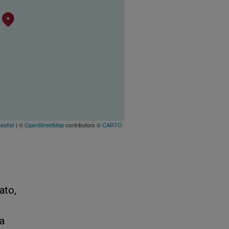
eaflet
| ©
OpenStreetMap
contributors ©
CARTO
ato,
ra