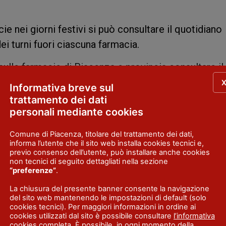
ie nei giorni festivi si può consultare il quotidiano
dei turni fuori ciascuna farmacia.
ulle farmacie di Piacenza e provincia consultare il 
Informativa breve sul
trattamento dei dati
personali mediante cookies
Comune di Piacenza, titolare del trattamento dei dati,
informa l’utente che il sito web installa cookies tecnici e,
previo consenso dell’utente, può installare anche cookies
non tecnici di seguito dettagliati nella sezione
“preferenze”
.
La chiusura del presente banner consente la navigazione
del sito web mantenendo le impostazioni di default (solo
cookies tecnici). Per maggiori informazioni in ordine ai
cookies utilizzati dal sito è possibile consultare
l’informativa
cookies completa
. È possibile, in ogni momento della