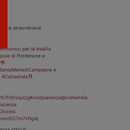
a
una straordinaria
iettounico
per la
#salita
pole
di Pordenone e
SantaMariadiCampagna
e
#Cattedrale
co/b7h0kVquOg
#visitpiacenza
@visitemilia
iacenza
Diocesi
r.com/EC7m7vNg4j
enza.official