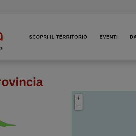
SCOPRI IL TERRITORIO
EVENTI
D
za
rovincia
+
−