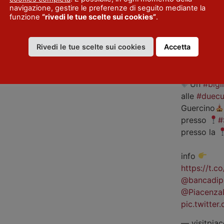
VISITPIACENZA
navigazione, gestire le preferenze di seguito mediante la
funzione
“rivedi le tue scelte sui cookies”
.
Rivedi le tue scelte sui cookies
Accetta
A
#Piacenz
occasione
Un
#bigl
alle
#duecu
Guercino
presso
#
presso la
info
https://t.
@bancadip
@Piacenza
pic.twitte
— visitpiac