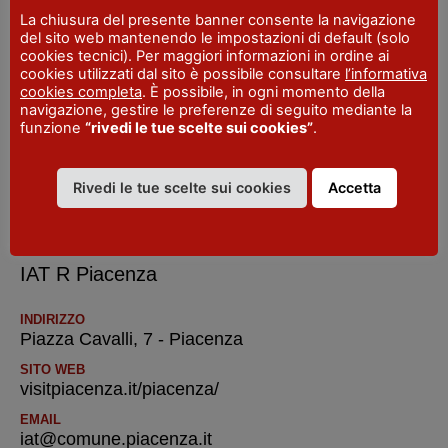
Si
La chiusura del presente banner consente la navigazione
del sito web mantenendo le impostazioni di default (solo
cookies tecnici). Per maggiori informazioni in ordine ai
TELEFONO
cookies utilizzati dal sito è possibile consultare
l’informativa
+39.0523.602711
cookies completa
. È possibile, in ogni momento della
navigazione, gestire le preferenze di seguito mediante la
FAX
funzione
“rivedi le tue scelte sui cookies”
.
+39.0523.602702
SITO WEB
Rivedi le tue scelte sui cookies
Accetta
www.piacenzaexpo.it/
IAT R Piacenza
INDIRIZZO
Piazza Cavalli, 7 - Piacenza
SITO WEB
visitpiacenza.it/piacenza/
EMAIL
iat@comune.piacenza.it