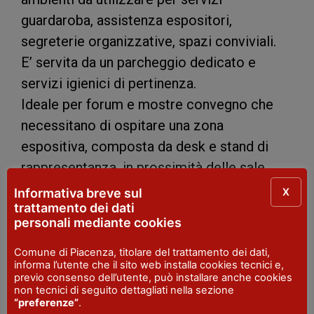
guardaroba, assistenza espositori,
segreterie organizzative, spazi conviviali.
E’ servita da un parcheggio dedicato e
servizi igienici di pertinenza.
Ideale per forum e mostre convegno che
necessitano di ospitare una zona
espositiva, composta da desk e stand di
rappresentanza, in prossimità delle sale.
X
Informativa breve sul
trattamento dei dati
personali mediante cookies
INDIRIZZO
Via Tirotti 11, Le Mose, Piacenza Expo
Comune di Piacenza, titolare del trattamento dei dati,
informa l’utente che il sito web installa cookies tecnici e,
LOCALITA'
previo consenso dell’utente, può installare anche cookies
Piacenza
non tecnici di seguito dettagliati nella sezione
“preferenze”
.
ACCESSIBILITA' DISABILI