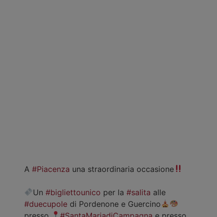
A
#Piacenza
una straordinaria occasione
Un
#bigliettounico
per la
#salita
alle
#duecupole
di Pordenone e Guercino
presso
#SantaMariadiCampagna
e presso