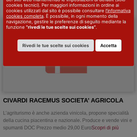
Il locale è…
Scopri di più
cookies tecnici). Per maggiori informazioni in ordine ai
cookies utilizzati dal sito è possibile consultare
l’informativa
cookies completa
. È possibile, in ogni momento della
navigazione, gestire le preferenze di seguito mediante la
funzione
“rivedi le tue scelte sui cookies”
.
AGRITURISMI
Rivedi le tue scelte sui cookies
Accetta
CIVARDI RACEMUS SOCIETA’ AGRICOLA
L’agriturismo è anche azienda vinicola, propone specialità
della cucina piacentina e nazionale. Produce e vende vini e
spumanti DOC Prezzo medio 29,00 Euro
Scopri di più