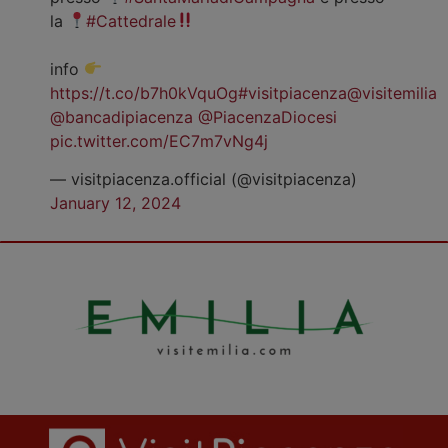
la
#Cattedrale
info
https://t.co/b7h0kVquOg
#visitpiacenza
@visitemilia
@bancadipiacenza
@PiacenzaDiocesi
pic.twitter.com/EC7m7vNg4j
— visitpiacenza.official (@visitpiacenza)
January 12, 2024