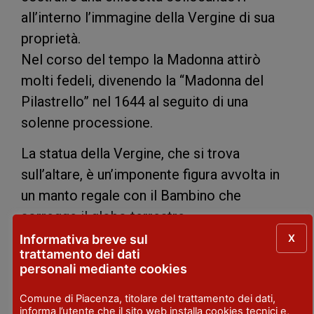
all’interno l’immagine della Vergine di sua
proprietà.
Nel corso del tempo la Madonna attirò
molti fedeli, divenendo la “Madonna del
Pilastrello” nel 1644 al seguito di una
solenne processione.
La statua della Vergine, che si trova
sull’altare, è un’imponente figura avvolta in
un manto regale con il Bambino che
sorregge il globo terrestre.
X
Informativa breve sul
Celebrazioni nel Santuario Beata Vergine
trattamento dei dati
del Pilastrello:
personali mediante cookies
– ogni primo sabato del mese recita del
Comune di Piacenza, titolare del trattamento dei dati,
rosario e canto delle litanie.
informa l’utente che il sito web installa cookies tecnici e,