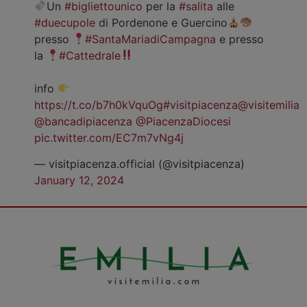
Un
#bigliettounico
per la
#salita
alle
#duecupole
di Pordenone e Guercino
presso
#SantaMariadiCampagna
e presso
la
#Cattedrale
info
https://t.co/b7h0kVquOg
#visitpiacenza
@visitemilia
@bancadipiacenza
@PiacenzaDiocesi
pic.twitter.com/EC7m7vNg4j
— visitpiacenza.official (@visitpiacenza)
January 12, 2024