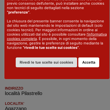
previo consenso dell’utente, può installare anche cookies
– la penultima domenica di maggio la statua
non tecnici di seguito dettagliati nella sezione
“preferenze”
.
della Madonna viene accompagnata alla
chiesa parrocchiale, la domenica
La chiusura del presente banner consente la navigazione
del sito web mantenendo le impostazioni di default (solo
successiva viene riportata al suo santuario
cookies tecnici). Per maggiori informazioni in ordine ai
cookies utilizzati dal sito è possibile consultare
l’informativa
con la processione a piedi attraverso il
cookies completa
. È possibile, in ogni momento della
torrente Luretta, come da usanza secolare.
navigazione, gestire le preferenze di seguito mediante la
funzione
“rivedi le tue scelte sui cookies”
.
– nel mese di maggio pellegrinaggio delle
parrocchie della zona pastorale.
Rivedi le tue scelte sui cookies
Accetta
INDIRIZZO
località Pilastrello
LOCALITA'
Agazzano