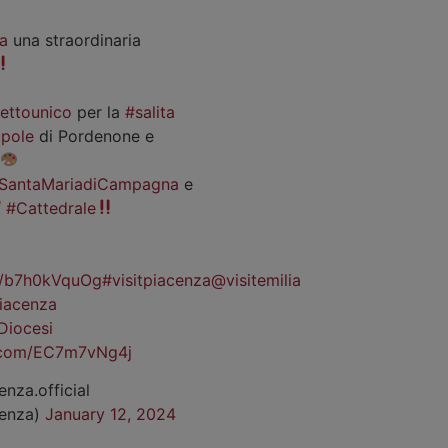
a
una straordinaria
iettounico
per la
#salita
pole
di Pordenone e
SantaMariadiCampagna
e
#Cattedrale
co/b7h0kVquOg
#visitpiacenza
@visitemilia
iacenza
Diocesi
r.com/EC7m7vNg4j
enza.official
cenza)
January 12, 2024