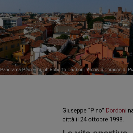
Panorama Piacenza, ph Roberto Dassoni, Archivio Comune di P
Giuseppe “Pino”
Dordoni
n
città il 24 ottobre 1998.