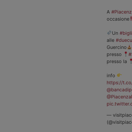
A
#Piacenz
occasione
Un
#bigl
alle
#duecu
Guercino
presso
#
presso la
info
https://t.
@bancadip
@Piacenza
pic.twitte
— visitpiac
(@visitpia