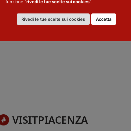
funzione
“rivedi le tue scelte sui cookies”
.
Rivedi le tue scelte sui cookies
Accetta
VISITPIACENZA