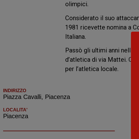
olimpici.
Considerato il suo attaccame
1981 ricevette nomina a C
Italiana.
Passò gli ultimi anni nella c
d’atletica di via Mattei. Qu
per l’atletica locale.
INDIRIZZO
Piazza Cavalli, Piacenza
LOCALITA'
Piacenza