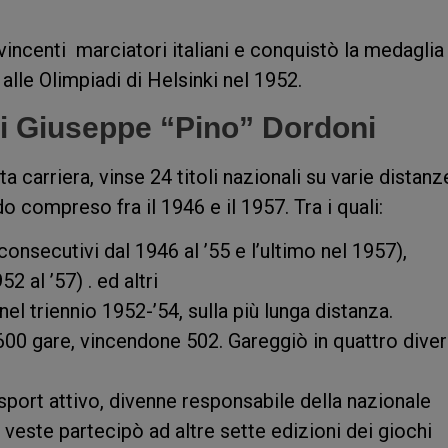
 vincenti marciatori italiani e conquistò la medaglia
alle Olimpiadi di Helsinki nel 1952.
 di Giuseppe “Pino” Dordoni
a carriera, vinse 24 titoli nazionali su varie distanz
 compreso fra il 1946 e il 1957. Tra i quali:
 consecutivi dal 1946 al ’55 e l’ultimo nel 1957),
2 al ’57) . ed altri
e nel triennio 1952-’54, sulla più lunga distanza.
a 600 gare, vincendone 502. Gareggiò in quattro dive
 sport attivo, divenne responsabile della nazionale
a veste partecipò ad altre sette edizioni dei giochi