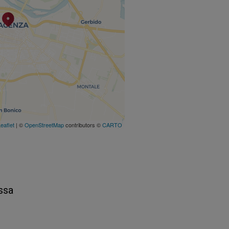
eaflet
| ©
OpenStreetMap
contributors ©
CARTO
ssa