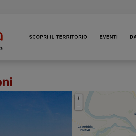
SCOPRI IL TERRITORIO
EVENTI
D
za
oni
+
−