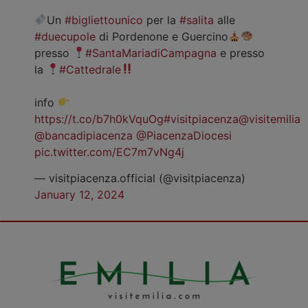
Un
#bigliettounico
per la
#salita
alle
#duecupole
di Pordenone e Guercino
presso
#SantaMariadiCampagna
e presso
la
#Cattedrale
info
https://t.co/b7h0kVquOg
#visitpiacenza
@visitemilia
@bancadipiacenza
@PiacenzaDiocesi
pic.twitter.com/EC7m7vNg4j
— visitpiacenza.official (@visitpiacenza)
January 12, 2024