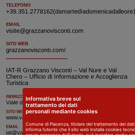
TELEFONO
+39.351.2778162(damartedìadomenicadalleore1
EMAIL
visite@grazzanovisconti.com
SITO WEB
grazzanovisconti.com/
IAT-R Grazzano Visconti – Val Nure e Val
Chero – Ufficio di Informazione e Accoglienza
Turistica
INDIRIZZO
Informativa breve sul
Viale del Castello, 2 - Vigolzone
trattamento dei dati
personali mediante cookies
SITO WEB
www.valnure.info
Comune di Piacenza, titolare del trattamento dei dati
EMAIL
informa l’utente che il sito web installa cookies tecnic
iat@valnure.info
previo consenso dell’utente, può installare anche co