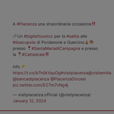
A
#Piacenza
una straordinaria occasione
Un
#bigliettounico
per la
#salita
alle
#duecupole
di Pordenone e Guercino
presso
#SantaMariadiCampagna
e presso
la
#Cattedrale
info
https://t.co/b7h0kVquOg
#visitpiacenza
@visitemilia
@bancadipiacenza
@PiacenzaDiocesi
pic.twitter.com/EC7m7vNg4j
— visitpiacenza.official (@visitpiacenza)
January 12, 2024