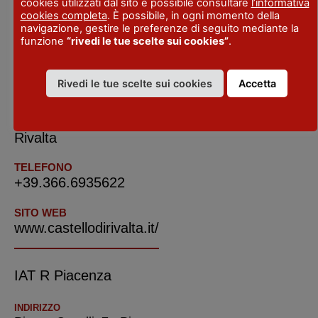
Presepe vivente e il borgo in festa a San
cookies utilizzati dal sito è possibile consultare
l’informativa
cookies completa
. È possibile, in ogni momento della
Silvestro.
navigazione, gestire le preferenze di seguito mediante la
funzione
“rivedi le tue scelte sui cookies”
.
INDIRIZZO
Rivedi le tue scelte sui cookies
Accetta
Rivalta
LOCALITA'
Rivalta
TELEFONO
+39.366.6935622
SITO WEB
www.castellodirivalta.it/
IAT R Piacenza
INDIRIZZO