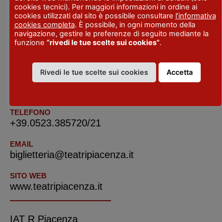
cookies tecnici). Per maggiori informazioni in ordine ai
info@teatripiacenza.it
cookies utilizzati dal sito è possibile consultare
l’informativa
cookies completa
. È possibile, in ogni momento della
navigazione, gestire le preferenze di seguito mediante la
funzione
“rivedi le tue scelte sui cookies”
.
INDIRIZZO
Via Scalabrini 9
Rivedi le tue scelte sui cookies
Accetta
LOCALITA'
Piacenza
TELEFONO
+39.0523.385720/21
EMAIL
biglietteria@teatripiacenza.it
SITO WEB
www.teatripiacenza.it
IAT R Piacenza