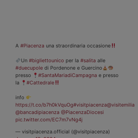
A
#Piacenza
una straordinaria occasione
Un
#bigliettounico
per la
#salita
alle
#duecupole
di Pordenone e Guercino
presso
#SantaMariadiCampagna
e presso
la
#Cattedrale
info
https://t.co/b7h0kVquOg
#visitpiacenza
@visitemilia
@bancadipiacenza
@PiacenzaDiocesi
pic.twitter.com/EC7m7vNg4j
— visitpiacenza.official (@visitpiacenza)