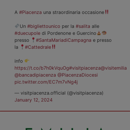
A
#Piacenza
una straordinaria occasione
Un
#bigliettounico
per la
#salita
alle
#duecupole
di Pordenone e Guercino
presso
#SantaMariadiCampagna
e presso
la
#Cattedrale
info
https://t.co/b7h0kVquOg
#visitpiacenza
@visitemilia
@bancadipiacenza
@PiacenzaDiocesi
pic.twitter.com/EC7m7vNg4j
— visitpiacenza.official (@visitpiacenza)
January 12, 2024