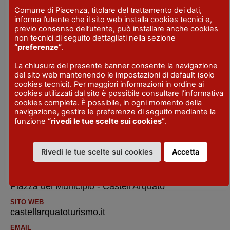
Comune di Piacenza, titolare del trattamento dei dati,
LOCALITA'
informa l’utente che il sito web installa cookies tecnici e,
Vigoleno
previo consenso dell’utente, può installare anche cookies
non tecnici di seguito dettagliati nella sezione
TELEFONO
“preferenze”
.
+39.329.7503774
La chiusura del presente banner consente la navigazione
del sito web mantenendo le impostazioni di default (solo
EMAIL
cookies tecnici). Per maggiori informazioni in ordine ai
infovigoleno@libero.it
cookies utilizzati dal sito è possibile consultare
l’informativa
cookies completa
. È possibile, in ogni momento della
SITO WEB
navigazione, gestire le preferenze di seguito mediante la
visitvigoleno.it/
funzione
“rivedi le tue scelte sui cookies”
.
Rivedi le tue scelte sui cookies
Accetta
IAT R Castell’Arquato e Val d’Arda
INDIRIZZO
Piazza del Municipio - Castell'Arquato
SITO WEB
castellarquatoturismo.it
EMAIL