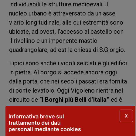
individuabili le strutture medioevali. Il
nucleo urbano è attraversato da un asse
viario longitudinale, alle cui estremità sono
ubicate, ad ovest, l’accesso al castello con
il rivellino e un imponente mastio
quadrangolare, ad est la chiesa di S.Giorgio.
Tipici sono anche i vicoli selciati e gli edifici
in pietra. Al borgo si accede ancora oggi
dalla porta, che nei secoli passati era fornita
di ponte levatoio. Oggi Vigoleno rientra nel
circuito de
“I Borghi più Belli d’Italia”
ed è
Bandiera Arancione
del Touring Club
X
Informativa breve sul
Italiano
trattamento dei dati
personali mediante cookies