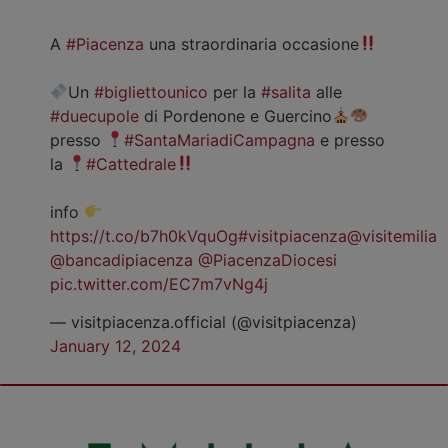
A
#Piacenza
una straordinaria occasione
Un
#bigliettounico
per la
#salita
alle
#duecupole
di Pordenone e Guercino
presso
#SantaMariadiCampagna
e presso
la
#Cattedrale
info
https://t.co/b7h0kVquOg
#visitpiacenza
@visitemilia
@bancadipiacenza
@PiacenzaDiocesi
pic.twitter.com/EC7m7vNg4j
— visitpiacenza.official (@visitpiacenza)
January 12, 2024