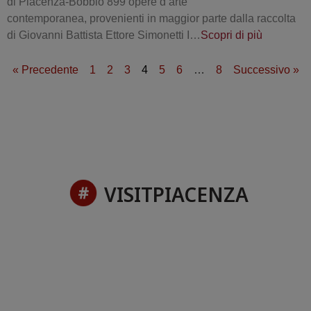
di Piacenza-Bobbio 899 opere d’arte
contemporanea, provenienti in maggior parte dalla raccolta
di Giovanni Battista Ettore Simonetti I…
Scopri di più
« Precedente
1
2
3
4
5
6
…
8
Successivo »
VISITPIACENZA