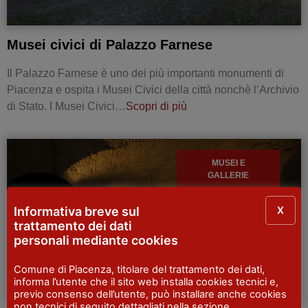
Musei civici di Palazzo Farnese
Il Palazzo Farnese è uno dei più importanti monumenti di
Piacenza e ospita i Musei Civici della città nonchè l’Archivio
di Stato. I Musei Civici…
Scopri di più
MUSEI E
GALLERIE
X
Informativa breve sul
trattamento dei dati
personali mediante cookies
Comune di Piacenza, titolare del trattamento dei dati,
informa l’utente che il sito web installa cookies tecnici e,
previo consenso dell’utente, può installare anche cookies
non tecnici di seguito dettagliati nella sezione