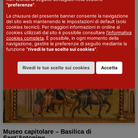
“preferenze”
.
Museo archeologico della Val Tidone
La chiusura del presente banner consente la navigazione
Il museo archeologico raccoglie il materiale di interesse
del sito web mantenendo le impostazioni di default (solo
storico rinvenuto nel bacino della Val Tidone e offre un
cookies tecnici). Per maggiori informazioni in ordine ai
cookies utilizzati dal sito è possibile consultare
l’informativa
quadro della storia e delle dinamiche del…
Scopri di più
cookies completa
. È possibile, in ogni momento della
navigazione, gestire le preferenze di seguito mediante la
funzione
“rivedi le tue scelte sui cookies”
.
MUSEI E
GALLERIE
Rivedi le tue scelte sui cookies
Accetta
Museo capitolare – Basilica di
Sant’Antonino