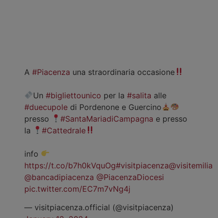
A
#Piacenza
una straordinaria occasione
Un
#bigliettounico
per la
#salita
alle
#duecupole
di Pordenone e Guercino
presso
#SantaMariadiCampagna
e presso
la
#Cattedrale
info
https://t.co/b7h0kVquOg
#visitpiacenza
@visitemilia
@bancadipiacenza
@PiacenzaDiocesi
pic.twitter.com/EC7m7vNg4j
— visitpiacenza.official (@visitpiacenza)