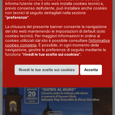
informa l’utente che il sito web installa cookies tecnici e,
previo consenso dell’utente, può installare anche cookies
non tecnici di seguito dettagliati nella sezione
“preferenze”
.
La chiusura del presente banner consente la navigazione
del sito web mantenendo le impostazioni di default (solo
cookies tecnici). Per maggiori informazioni in ordine ai
Festina Lente
cookies utilizzati dal sito è possibile consultare
l’informativa
cookies completa
. È possibile, in ogni momento della
Dal 26 marzo al 27 maggio a Palazzo Farnese una serie di
navigazione, gestire le preferenze di seguito mediante la
appuntamenti con la musica e la cultura. Festina lente
funzione
“rivedi le tue scelte sui cookies”
.
Concerto Lirico Kammer Oper…
Scopri di più
Rivedi le tue scelte sui cookies
Accetta
MUSICA