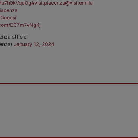
co/b7h0kVquOg
#visitpiacenza
@visitemilia
iacenza
Diocesi
r.com/EC7m7vNg4j
enza.official
cenza)
January 12, 2024