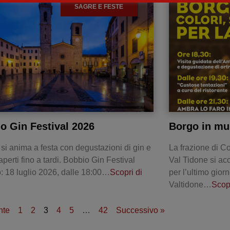
SAGRE E FESTE
o Gin Festival 2026
Borgo in mu
o si anima a festa con degustazioni di gin e
La frazione di 
perti fino a tardi. Bobbio Gin Festival
Val Tidone si ac
 18 luglio 2026, dalle 18:00…
Scopri di
per l’ultimo gior
Valtidone…
Scopr
nte
1
2
3
4
5
…
42
Successivo »