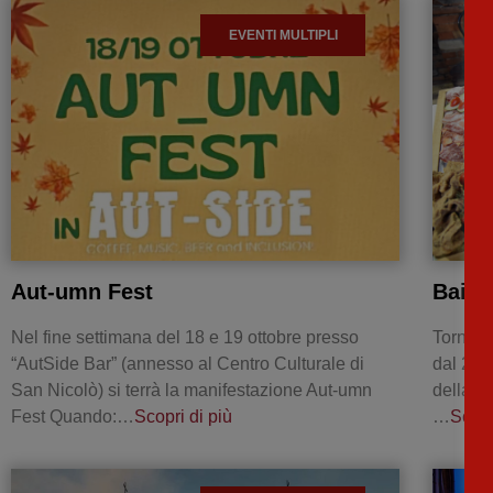
EVENTI MULTIPLI
Aut-umn Fest
Baita 
Nel fine settimana del 18 e 19 ottobre presso
Torna a
“AutSide Bar” (annesso al Centro Culturale di
dal 27 
San Nicolò) si terrà la manifestazione Aut-umn
della P
Fest Quando:…
Scopri di più
…
Scopr