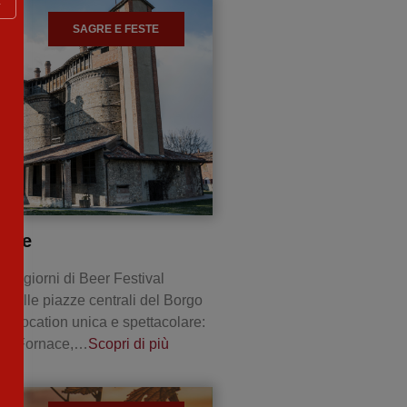
SAGRE E FESTE
nace
tre giorni di Beer Festival
 delle piazze centrali del Borgo
o. Location unica e spettacolare:
tica Fornace,…
Scopri di più