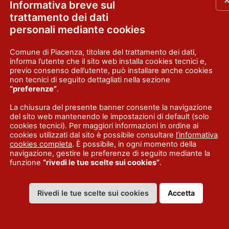
Informativa breve sul
trattamento dei dati
SAGRE E FESTE
personali mediante cookies
Comune di Piacenza, titolare del trattamento dei dati,
informa l’utente che il sito web installa cookies tecnici e,
previo consenso dell’utente, può installare anche cookies
non tecnici di seguito dettagliati nella sezione
“preferenze”
.
La chiusura del presente banner consente la navigazione
del sito web mantenendo le impostazioni di default (solo
cookies tecnici). Per maggiori informazioni in ordine ai
in festa
Birre in For
cookies utilizzati dal sito è possibile consultare
l’informativa
cookies completa
. È possibile, in ogni momento della
navigazione, gestire le preferenze di seguito mediante la
 Vigolzone l’evento Baita in festa Quando:
24/25/26 giugno, 
funzione
“rivedi le tue scelte sui cookies”
.
al 30 giugno 2026 Dove: presso il Parco
ravviveranno una
ellegrina Serata all’insegna di buon cibo,
di Ponte Dell’Oli
Rivedi le tue scelte sui cookies
Accetta
i di più
il Parco dell’An