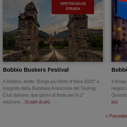
SPETTACOLI DI
STRADA
Bobbio Buskers Festival
Bobbi
A Bobbio, eletto “Borgo più Bello d’Italia 2020” e
Il borg
insignito della Bandiera Arancione del Touring
negozi a
Club Italiano, due giorni di festa per la 2°
Quando:
edizione…
Scopri di più
più
« Precede