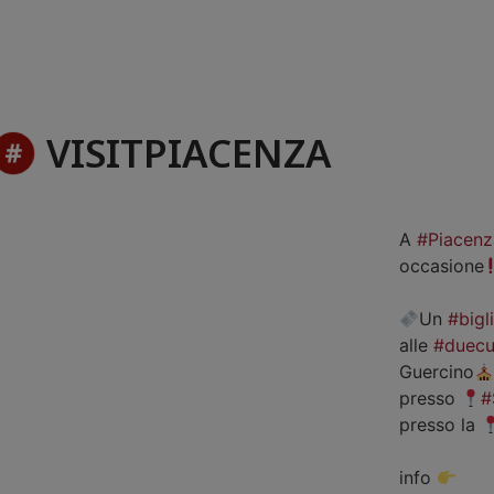
VISITPIACENZA
A
#Piacenz
occasione
Un
#bigl
alle
#duecu
Guercino
presso
#
presso la
info