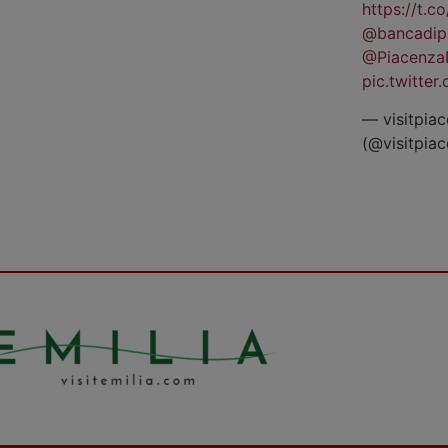
https://t.
@bancadip
@Piacenza
pic.twitte
— visitpiac
(@visitpia