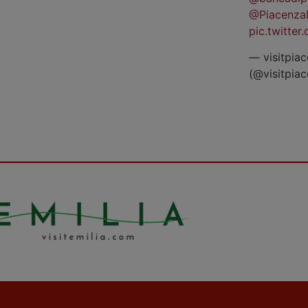
@Piacenza
pic.twitte
— visitpiac
(@visitpia