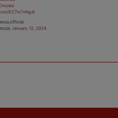
Diocesi
r.com/EC7m7vNg4j
enza.official
cenza)
January 12, 2024