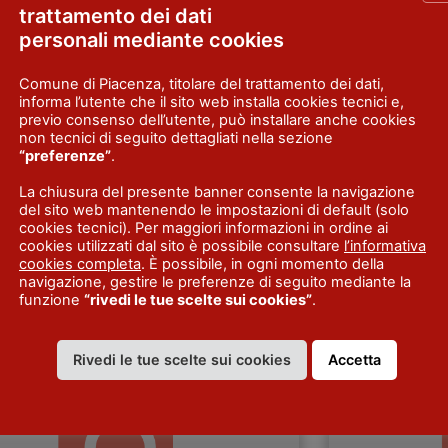
trattamento dei dati
personali mediante cookies
Comune di Piacenza, titolare del trattamento dei dati,
informa l’utente che il sito web installa cookies tecnici e,
previo consenso dell’utente, può installare anche cookies
non tecnici di seguito dettagliati nella sezione
“preferenze”
.
L LE RUOTE
HOTEL OVE
La chiusura del presente banner consente la navigazione
congressuale vicino alle uscite
Centro congressi
del sito web mantenendo le impostazioni di default (solo
adali e a Castell’Arquato.
Scopri di più
funzionale, disp
cookies tecnici). Per maggiori informazioni in ordine ai
cookies utilizzati dal sito è possibile consultare
l’informativa
espositivo. Tre 
cookies completa
. È possibile, in ogni momento della
capienza massim
navigazione, gestire le preferenze di seguito mediante la
più
funzione
“rivedi le tue scelte sui cookies”
.
Rivedi le tue scelte sui cookies
Accetta
FIERE E
CONGRESSI