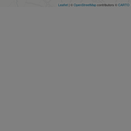
Leaflet
| ©
OpenStreetMap
contributors ©
CARTO