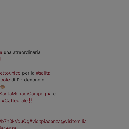
a
una straordinaria
iettounico
per la
#salita
pole
di Pordenone e
SantaMariadiCampagna
e
#Cattedrale
co/b7h0kVquOg
#visitpiacenza
@visitemilia
iacenza