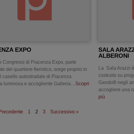
ENZA EXPO
SALA ARAZZ
ALBERONI
ro Congressi di Piacenza Expo, parte
La Sala Arazzi è
te del quartiere fieristico, sorge proprio in
costruito su proge
el casello autostradale di Piacenza
Gandolfi negli an
 luminosa e accogliente Galleria…
Scopri
accogliere una r
più
Precedente
1
2
3
Successivo »