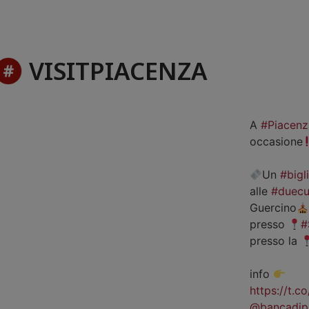
VISITPIACENZA
A
#Piacenz
occasione
Un
#bigl
alle
#duecu
Guercino
presso
#
presso la
info
https://t.
@bancadip