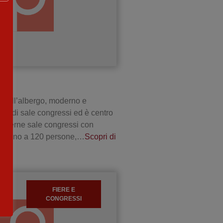
ST
 dell’albergo, moderno e
one di sale congressi ed è centro
moderne sale congressi con
a fino a 120 persone,…
Scopri di
FIERE E
CONGRESSI