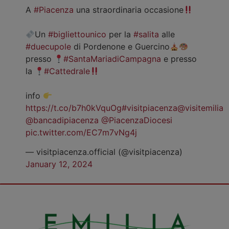
A
#Piacenza
una straordinaria occasione
Un
#bigliettounico
per la
#salita
alle
#duecupole
di Pordenone e Guercino
presso
#SantaMariadiCampagna
e presso
la
#Cattedrale
info
https://t.co/b7h0kVquOg
#visitpiacenza
@visitemilia
@bancadipiacenza
@PiacenzaDiocesi
pic.twitter.com/EC7m7vNg4j
— visitpiacenza.official (@visitpiacenza)
January 12, 2024