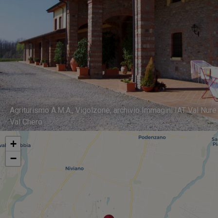
Agriturismo A.M.A., Vigolzone, archivio Immagini IAT Val Nure
Val Chero
+
−