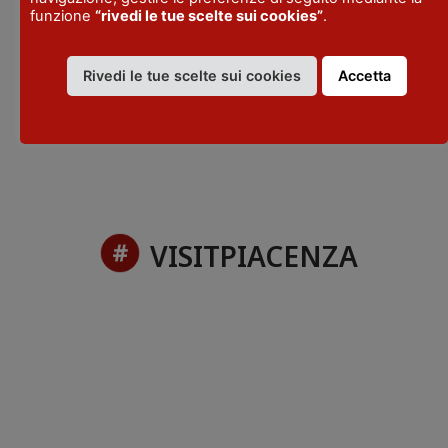
EMAIL
funzione
“rivedi le tue scelte sui cookies”
.
iat@valnure.info
TELEFONO
Rivedi le tue scelte sui cookies
Accetta
+39 0523 870997
VISITPIACENZA