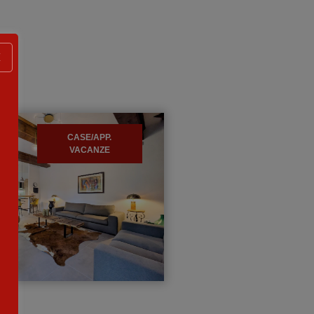
X
CASE/APP.
VACANZE
i