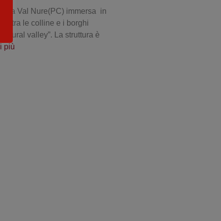
 Alta Val Nure(PC) immersa in
o, tra le colline e i borghi
“natural valley”. La struttura è
i più