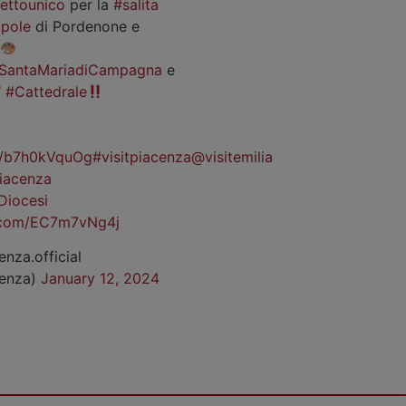
iettounico
per la
#salita
pole
di Pordenone e
SantaMariadiCampagna
e
#Cattedrale
co/b7h0kVquOg
#visitpiacenza
@visitemilia
iacenza
Diocesi
r.com/EC7m7vNg4j
enza.official
cenza)
January 12, 2024