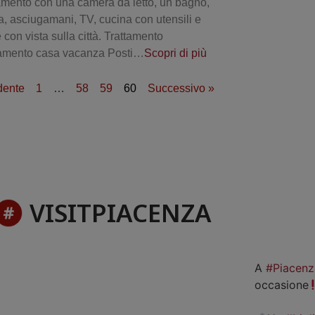
mento con una camera da letto, un bagno,
a, asciugamani, TV, cucina con utensili e
con vista sulla città. Trattamento
tamento casa vacanza Posti…
Scopri di più
dente
1
…
58
59
60
Successivo »
VISITPIACENZA
A
#Piacenz
occasione