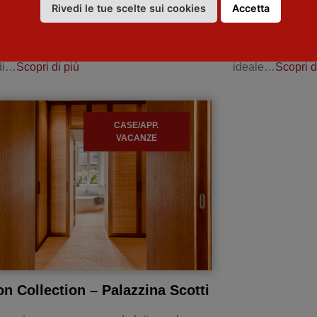
Rivedi le tue scelte sui cookies
Accetta
ma villa ristrutturata di 400 mq con
Casa vacanze in
o di circa 1 ettaro con campo da tennis,
uno scenario unic
e bocce. Ampio parcheggio. Adatta a
pittoreschi della 
di…
Scopri di più
ideale…
Scopri d
CASE/APP.
VACANZE
on Collection – Palazzina Scotti