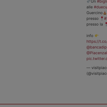
Un
#bigl
alle
#duecu
Guercino
presso
#
presso la
info
https://t.
@bancadip
@Piacenza
pic.twitte
— visitpiac
(@visitpia