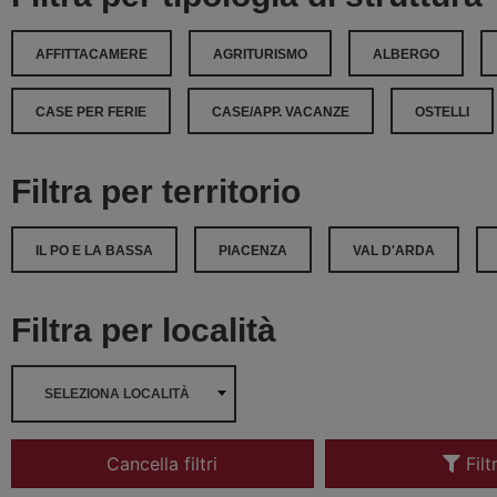
AFFITTACAMERE
AGRITURISMO
ALBERGO
CASE PER FERIE
CASE/APP. VACANZE
OSTELLI
Filtra per territorio
IL PO E LA BASSA
PIACENZA
VAL D'ARDA
Filtra per località
SELEZIONA LOCALITÀ
Cancella filtri
Filt