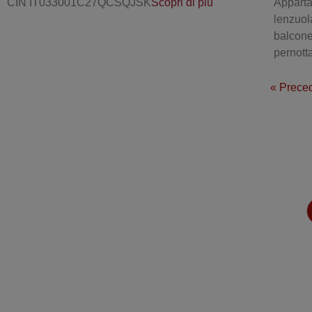
CIN IT033001C27QCSQJSK
Scopri di più
Apparta
lenzuol
balcone 
pernot
« Prece