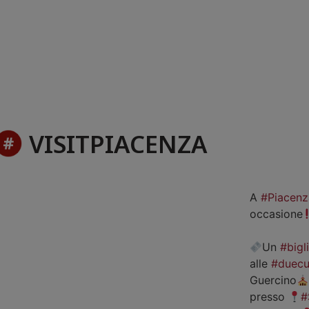
VISITPIACENZA
A
#Piacenz
occasione
Un
#bigl
alle
#duecu
Guercino
presso
#