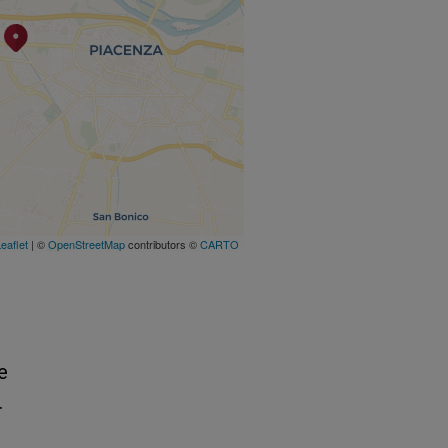
eaflet
| ©
OpenStreetMap
contributors ©
CARTO
e
.