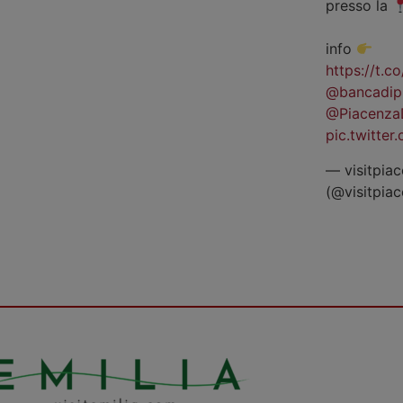
presso la
info
https://t.
@bancadip
@Piacenza
pic.twitte
— visitpiac
(@visitpia