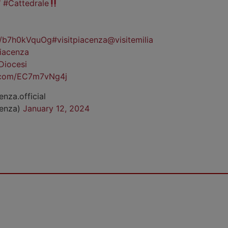
#Cattedrale
co/b7h0kVquOg
#visitpiacenza
@visitemilia
iacenza
Diocesi
r.com/EC7m7vNg4j
enza.official
cenza)
January 12, 2024