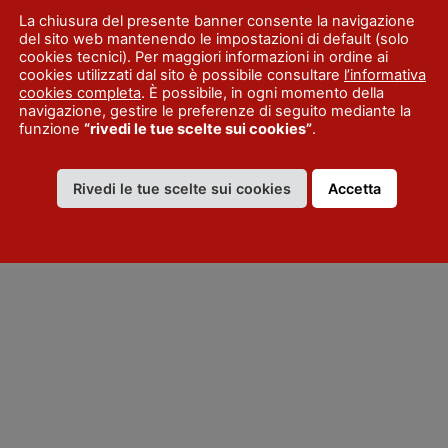
La chiusura del presente banner consente la navigazione
del sito web mantenendo le impostazioni di default (solo
cookies tecnici). Per maggiori informazioni in ordine ai
cookies utilizzati dal sito è possibile consultare
l’informativa
cookies completa
. È possibile, in ogni momento della
navigazione, gestire le preferenze di seguito mediante la
funzione
“rivedi le tue scelte sui cookies”
.
Rivedi le tue scelte sui cookies
Accetta