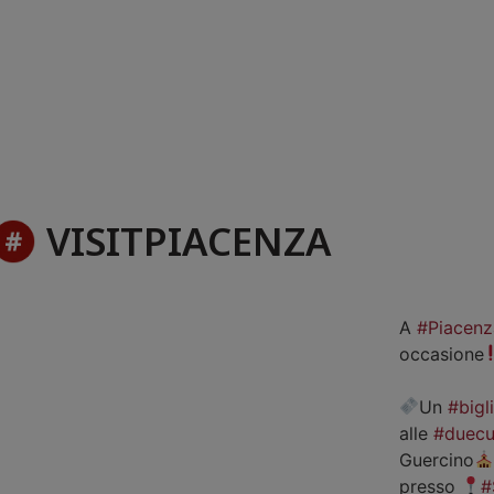
VISITPIACENZA
A
#Piacenz
occasione
Un
#bigl
alle
#duecu
Guercino
presso
#