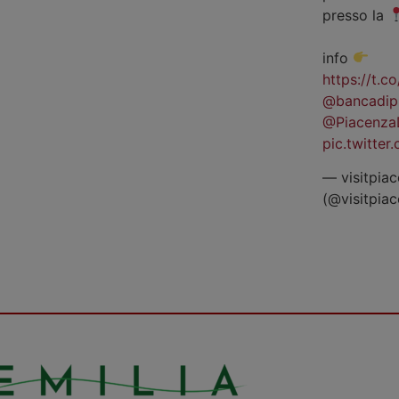
presso la
info
https://t.
@bancadip
@Piacenza
pic.twitte
— visitpiac
(@visitpia