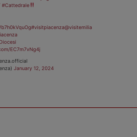
#Cattedrale
co/b7h0kVquOg
#visitpiacenza
@visitemilia
iacenza
Diocesi
r.com/EC7m7vNg4j
enza.official
cenza)
January 12, 2024