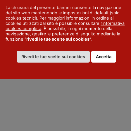
La chiusura del presente banner consente la navigazione
del sito web mantenendo le impostazioni di default (solo
cookies tecnici). Per maggiori informazioni in ordine ai
cookies utilizzati dal sito è possibile consultare
l’informativa
cookies completa
. È possibile, in ogni momento della
navigazione, gestire le preferenze di seguito mediante la
funzione
“rivedi le tue scelte sui cookies”
.
Rivedi le tue scelte sui cookies
Accetta