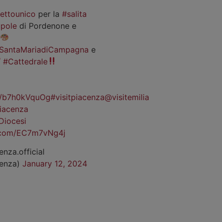
iettounico
per la
#salita
pole
di Pordenone e
SantaMariadiCampagna
e
#Cattedrale
co/b7h0kVquOg
#visitpiacenza
@visitemilia
iacenza
Diocesi
r.com/EC7m7vNg4j
enza.official
cenza)
January 12, 2024