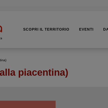
SCOPRI IL TERRITORIO
EVENTI
D
za
tina)
 alla piacentina)