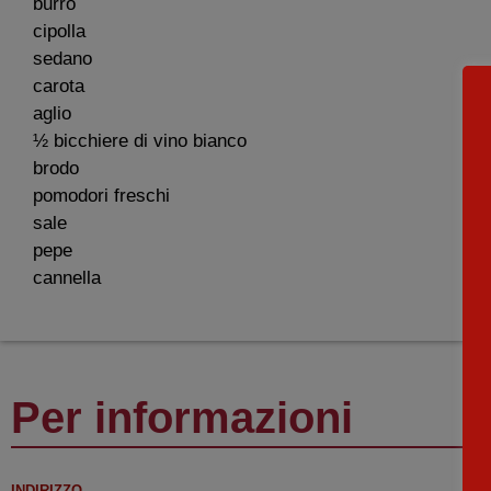
burro
cipolla
sedano
carota
aglio
½ bicchiere di vino bianco
brodo
pomodori freschi
sale
pepe
cannella
Per informazioni
INDIRIZZO