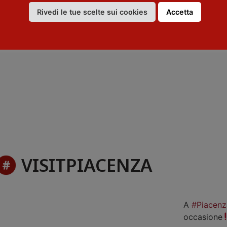
Rivedi le tue scelte sui cookies
Accetta
VISITPIACENZA
A
#Piacenz
occasione