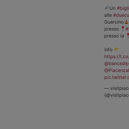
Un
#bigl
alle
#duecu
Guercino
presso
#
presso la
info
https://t.
@bancadip
@Piacenza
pic.twitte
— visitpiac
(@visitpia