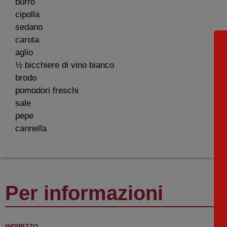
burro
cipolla
sedano
carota
aglio
½ bicchiere di vino bianco
brodo
pomodori freschi
sale
pepe
cannella
Per informazioni
INDIRIZZO