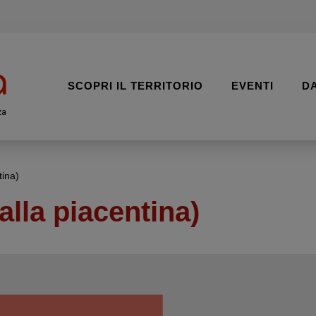
SCOPRI IL TERRITORIO
EVENTI
D
za
tina)
 alla piacentina)