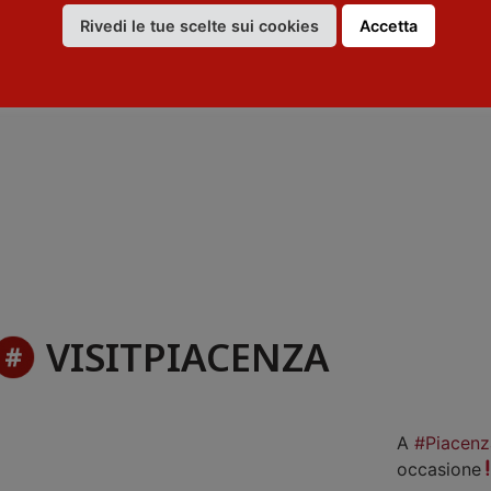
Rivedi le tue scelte sui cookies
Accetta
VISITPIACENZA
A
#Piacenz
occasione