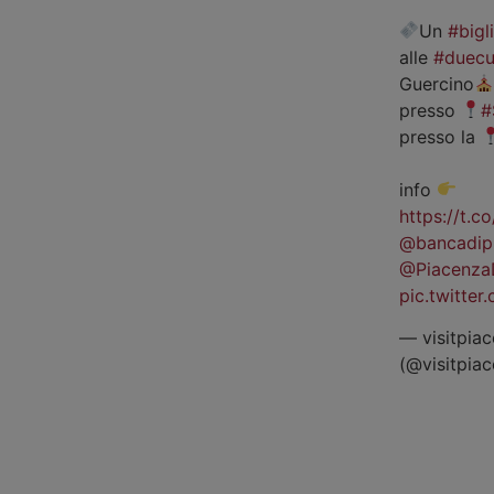
Un
#bigl
alle
#duecu
Guercino
presso
#
presso la
info
https://t.
@bancadip
@Piacenza
pic.twitte
— visitpiac
(@visitpia