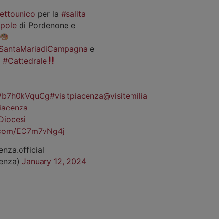
iettounico
per la
#salita
pole
di Pordenone e
SantaMariadiCampagna
e
#Cattedrale
co/b7h0kVquOg
#visitpiacenza
@visitemilia
iacenza
Diocesi
r.com/EC7m7vNg4j
enza.official
cenza)
January 12, 2024