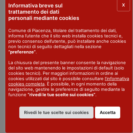
Dove
: Piazza Mercato
X
Informativa breve sul
trattamento dei dati
Cena sotto il tendone
personali mediante cookies
Quando
: sabato 2 maggio, ore 19
Comune di Piacenza, titolare del trattamento dei dati,
informa l’utente che il sito web installa cookies tecnici e,
previo consenso dell’utente, può installare anche cookies
Serata danzante con Omar
non tecnici di seguito dettagliati nella sezione
“preferenze”
.
Codazzi
La chiusura del presente banner consente la navigazione
del sito web mantenendo le impostazioni di default (solo
Quando
: venerdì 1 maggio, dalle ore 19
cookies tecnici). Per maggiori informazioni in ordine ai
Dove
: Piazza Mercato
cookies utilizzati dal sito è possibile consultare
l’informativa
cookies completa
. È possibile, in ogni momento della
navigazione, gestire le preferenze di seguito mediante la
Ingresso a offerta
funzione
“rivedi le tue scelte sui cookies”
.
Rivedi le tue scelte sui cookies
Accetta
LUOGO
Galeina Grisa
- Piazza Mercato - Pianello Val