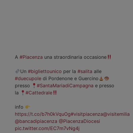
A
#Piacenza
una straordinaria occasione
Un
#bigliettounico
per la
#salita
alle
#duecupole
di Pordenone e Guercino
presso
#SantaMariadiCampagna
e presso
la
#Cattedrale
info
https://t.co/b7h0kVquOg
#visitpiacenza
@visitemilia
@bancadipiacenza
@PiacenzaDiocesi
pic.twitter.com/EC7m7vNg4j