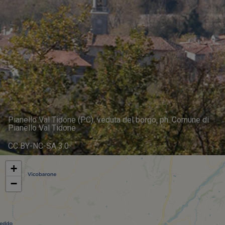
Pianello Val Tidone (PC), veduta del borgo, ph. Comune di
Pianello Val Tidone
CC BY-NC-SA 3.0
+
−