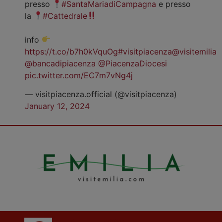
presso
#SantaMariadiCampagna
e presso
la
#Cattedrale
info
https://t.co/b7h0kVquOg
#visitpiacenza
@visitemilia
@bancadipiacenza
@PiacenzaDiocesi
pic.twitter.com/EC7m7vNg4j
— visitpiacenza.official (@visitpiacenza)
January 12, 2024