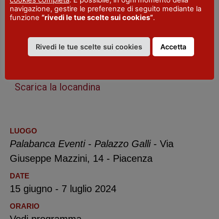
navigazione, gestire le preferenze di seguito mediante la
funzione
“rivedi le tue scelte sui cookies”
.
Partenza dalla Galleria Alberoni: ore 12.00-
17.00-18.15-21.30
Rivedi le tue scelte sui cookies
Accetta
Arrivo Piazza Sant’ Antonino: ore 12.15-
17.15-18.30-21.45
Scarica la locandina
LUOGO
Palabanca Eventi - Palazzo Galli
- Via
Giuseppe Mazzini, 14 - Piacenza
DATE
15 giugno - 7 luglio 2024
ORARIO
Vedi programma