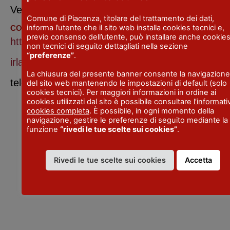
Vedi programma
Comune di Piacenza, titolare del trattamento dei dati,
informa l’utente che il sito web installa cookies tecnici e,
CONTATTI
previo consenso dell’utente, può installare anche cookie
http://www.associazionenovecento.com/irlandai
non tecnici di seguito dettagliati nella sezione
“preferenze”
.
irlandainmusica@gmail.com
La chiusura del presente banner consente la navigazione
telephone: + 39 0523 962815
del sito web mantenendo le impostazioni di default (solo
cookies tecnici). Per maggiori informazioni in ordine ai
cookies utilizzati dal sito è possibile consultare
l’informati
cookies completa
. È possibile, in ogni momento della
navigazione, gestire le preferenze di seguito mediante la
funzione
“rivedi le tue scelte sui cookies”
.
VISITPIACENZA
Rivedi le tue scelte sui cookies
Accetta