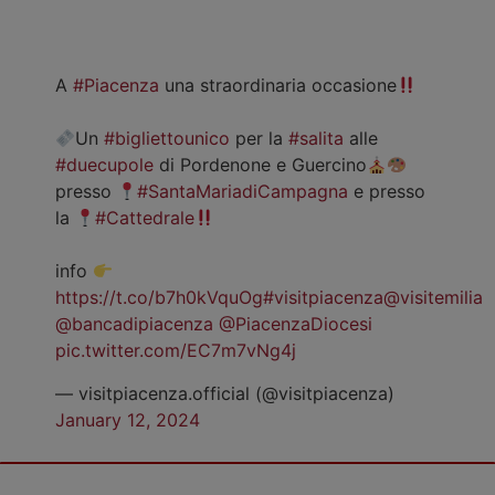
A
#Piacenza
una straordinaria occasione
Un
#bigliettounico
per la
#salita
alle
#duecupole
di Pordenone e Guercino
presso
#SantaMariadiCampagna
e presso
la
#Cattedrale
info
https://t.co/b7h0kVquOg
#visitpiacenza
@visitemilia
@bancadipiacenza
@PiacenzaDiocesi
pic.twitter.com/EC7m7vNg4j
— visitpiacenza.official (@visitpiacenza)
January 12, 2024