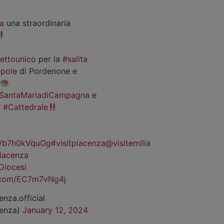
a
una straordinaria
iettounico
per la
#salita
pole
di Pordenone e
SantaMariadiCampagna
e
#Cattedrale
co/b7h0kVquOg
#visitpiacenza
@visitemilia
iacenza
Diocesi
r.com/EC7m7vNg4j
enza.official
cenza)
January 12, 2024