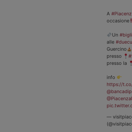
A
#Piacenz
occasione
Un
#bigl
alle
#duecu
Guercino
presso
#
presso la
info
https://t.
@bancadip
@Piacenza
pic.twitte
— visitpiac
(@visitpia