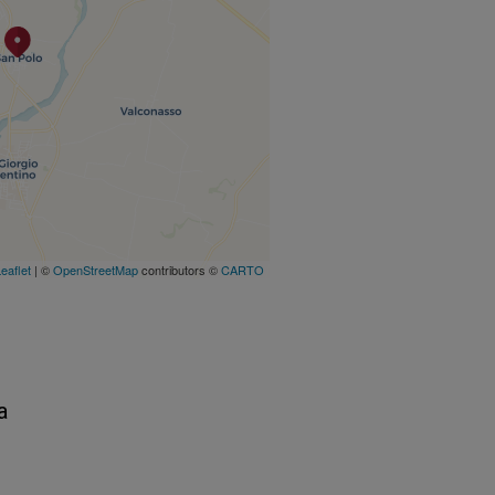
eaflet
| ©
OpenStreetMap
contributors ©
CARTO
a