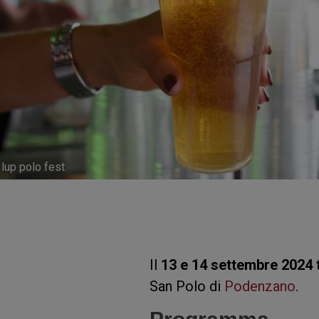
lup polo fest
Il
13 e 14 settembre 2024
t
San Polo di
Podenzano
.