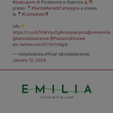
#duecupole
di Pordenone e Guercino
presso
#SantaMariadiCampagna
e presso
la
#Cattedrale
info
https://t.co/b7h0kVquOg
#visitpiacenza
@visitemilia
@bancadipiacenza
@PiacenzaDiocesi
pic.twitter.com/EC7m7vNg4j
— visitpiacenza.official (@visitpiacenza)
January 12, 2024