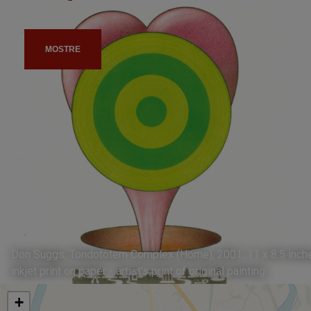
MOSTRE
Don Suggs, Tondototem Complex (Home), 2001, 11 x 8.5 inch
inkjet print on paper - artist's print of original painting
+