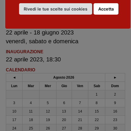
XNL - Piacenza Contemporanea
- via Santa
Rivedi le tue scelte sui cookies
Accetta
Franca, 36 - Piacenza
DATE
22 aprile - 18 giugno 2023
venerdì, sabato e domenica
INAUGURAZIONE
22 aprile 2023, 18:30
CALENDARIO
◄
Agosto 2026
►
Lun
Mar
Mer
Gio
Ven
Sab
Dom
1
2
3
4
5
6
7
8
9
10
11
12
13
14
15
16
17
18
19
20
21
22
23
24
25
26
27
28
29
30