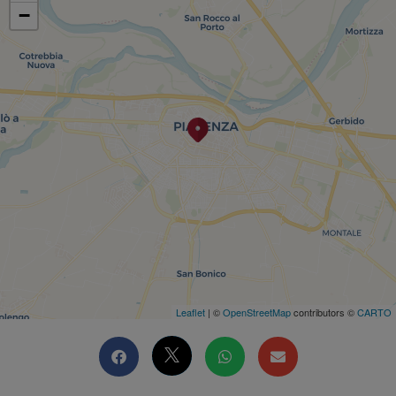
−
Leaflet
| ©
OpenStreetMap
contributors ©
CARTO