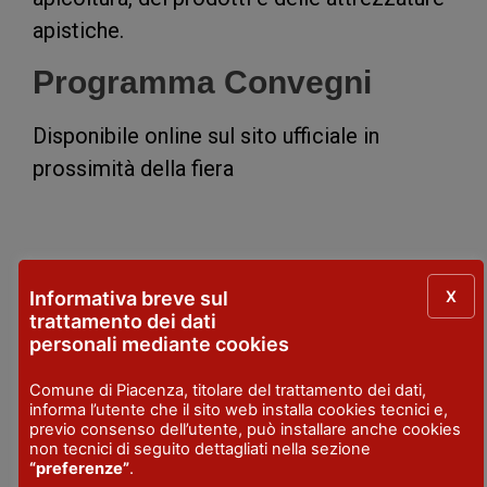
apistiche.
Programma Convegni
Disponibile online sul sito ufficiale in
prossimità della fiera
X
Informativa breve sul
LUOGO
trattamento dei dati
Piacenza Expo
- Via Tirotti, 11 - Piacenza
personali mediante cookies
DATE
Comune di Piacenza, titolare del trattamento dei dati,
7 - 9 marzo 2025
informa l’utente che il sito web installa cookies tecnici e,
previo consenso dell’utente, può installare anche cookies
non tecnici di seguito dettagliati nella sezione
ORARIO
“preferenze”
.
venerdì e sabato 9-18.30 domenica 9-18