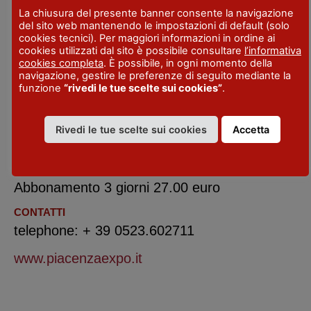
La chiusura del presente banner consente la navigazione
BIGLIETTO INTERO
del sito web mantenendo le impostazioni di default (solo
12 Euro al giorno
cookies tecnici). Per maggiori informazioni in ordine ai
cookies utilizzati dal sito è possibile consultare
l’informativa
GRATUITÀ
cookies completa
. È possibile, in ogni momento della
navigazione, gestire le preferenze di seguito mediante la
Descritte sul sito ufficiale
funzione
“rivedi le tue scelte sui cookies”
.
BIGLIETTO RIDOTTO
Online 10 euro
Rivedi le tue scelte sui cookies
Accetta
ABBONAMENTI
Abbonamento 2 giorni 18.00 euro -
Abbonamento 3 giorni 27.00 euro
CONTATTI
telephone: + 39 0523.602711
www.piacenzaexpo.it