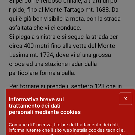
Si percorre l’erboso crinale, a tratti un po’
ripido, fino al Monte Tartago mt. 1688. Da
qui è già ben visibile la meta, con la strada
asfaltata che vi ci conduce.
Si piega a sinistra e si segue la strada per
circa 400 metri fino alla vetta del Monte
Lesima mt. 1724, dove vi e’ una grossa
croce ed una stazione radar dalla
particolare forma a palla.
Per tornare si prende il sentiero 123 che in
ripida discesa al margine del dirupo
X
Informativa breve sul
conduce ad una selletta erbosa, dove gira
trattamento dei dati
personali mediante cookies
decisamente a destra per circa 100 metri,
quindi piega a sinistra andando ad
Comune di Piacenza, titolare del trattamento dei dati,
informa l’utente che il sito web installa cookies tecnici e,
attraversare una bella distesa prativa,