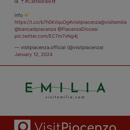
la
#Cattedrale
info
https://t.co/b7h0kVquOg
#visitpiacenza
@visitemilia
@bancadipiacenza
@PiacenzaDiocesi
pic.twitter.com/EC7m7vNg4j
— visitpiacenza.official (@visitpiacenza)
January 12, 2024