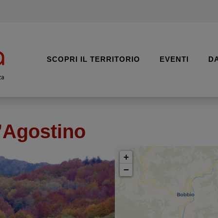
SCOPRI IL TERRITORIO
EVENTI
D
za
’Agostino
+
−