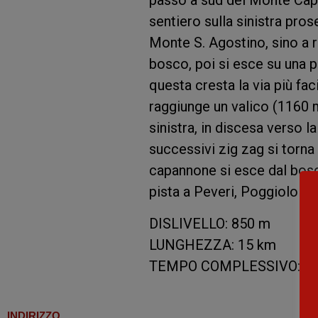
passo a sud del Monte Capra
sentiero sulla sinistra pr
Monte S. Agostino, sino a 
bosco, poi si esce su una 
questa cresta la via più fa
raggiunge un valico (1160 m
sinistra, in discesa verso l
successivi zig zag si torna
capannone si esce dal bosc
pista a Peveri, Poggiolo e C
DISLIVELLO: 850 m
LUNGHEZZA: 15 km
TEMPO COMPLESSIVO: 5/
INDIRIZZO