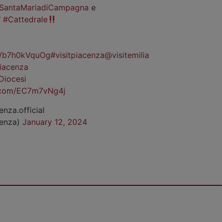
SantaMariadiCampagna
e
#Cattedrale
co/b7h0kVquOg
#visitpiacenza
@visitemilia
iacenza
Diocesi
r.com/EC7m7vNg4j
enza.official
cenza)
January 12, 2024