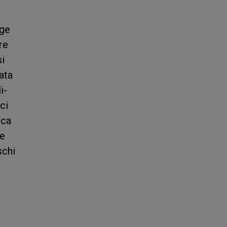
nge
re
si
uata
i-
ci
sca
re
schi