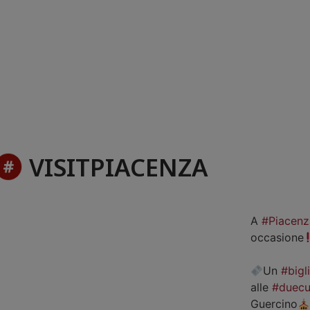
VISITPIACENZA
A
#Piacenz
occasione
Un
#bigl
alle
#duecu
Guercino