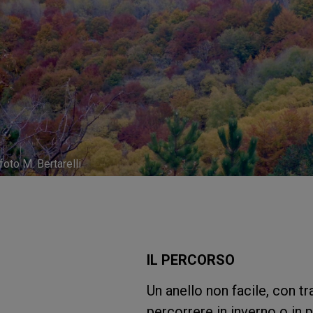
foto M. Bertarelli
IL PERCORSO
Un anello non facile, con tr
percorrere in inverno o in 