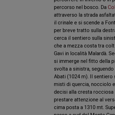
percorso nel bosco. Da
Co
attraverso la strada asfalt
il crinale e si scende a Fo
per breve tratto sulla dest
cerca il sentiero sulla sinis
che a mezza costa tra colti
Gavi in località Malardà. Se
si immerge nel fitto della
svolta a sinistra, seguendo 
Abati (1024 m). Il sentiero
misti di quercia, nocciolo 
decisi alla cresta roccios
prestare attenzione al versa
cima posta a 1310 mt. Super