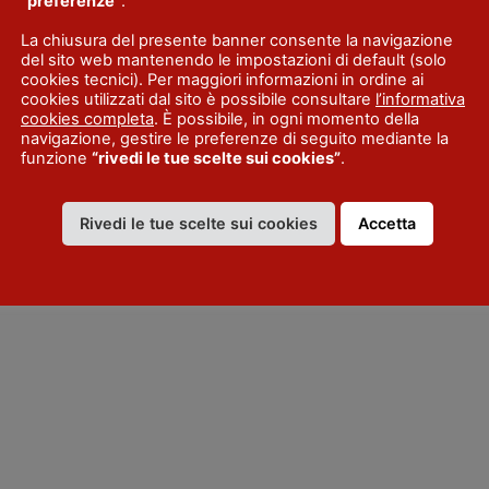
“preferenze”
.
La chiusura del presente banner consente la navigazione
del sito web mantenendo le impostazioni di default (solo
cookies tecnici). Per maggiori informazioni in ordine ai
cookies utilizzati dal sito è possibile consultare
l’informativa
cookies completa
. È possibile, in ogni momento della
navigazione, gestire le preferenze di seguito mediante la
funzione
“rivedi le tue scelte sui cookies”
.
Rivedi le tue scelte sui cookies
Accetta