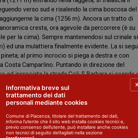
 (1211 m) entrando nella faggeta; si tralascia il
oseguendo verso sud e risalendo la cima boscosa del
raggiungerne la cima (1256 m). Ancora un tratto di
panoramica cresta, ora agevole da percorrere (è su
cile per la cima). Sempre mantenendosi sul crinale si
) ed una mulattiera finalmente evidente. La si segu
a pineta; al primo incrocio si piega a destra e con
 a Costa Camparlino. Puntando in direzione del
o ed incrociata la strada Coli-S.Barbara si scende 
oli.
Informativa breve sul
trattamento dei dati
personali mediante cookies
6 ore
Comune di Piacenza, titolare del trattamento dei dati,
informa l’utente che il sito web installa cookies tecnici e,
previo consenso dell’utente, può installare anche cookies
non tecnici di seguito dettagliati nella sezione