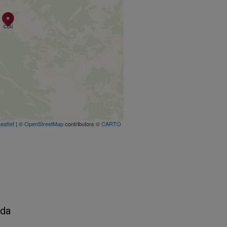
eaflet
| ©
OpenStreetMap
contributors ©
CARTO
 da