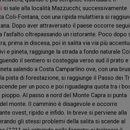
li
si sale alla località Mazzucchi; successivamente
ata Coli-Fontana, con una ripida mulattiera si raggiu
ntana. Dopo aver attraversato il paese occorre segui
ra l’asfalto oltrepassando un ristorante. Poco dopo 
tra, prima in discesa, poi in salita via via più accent
vi e pineta, raggiunge la strada a fondo naturale Col
guendo il sentiero si costeggia verso sud il prato e 
 pineta salendo a Costa Camparlino ove, con una bru
la pista di forestazione, si raggiunge il Passo dei T
 scende per un poco e poi riguadagna quota tra i bo
e pioppo. Al passo a nord del Monte Capra si punta
a del monte. Il cammino è disagevole e occorre
nte ovest, ripido e infido. In breve si perviene alla
ando gli stessi problemi della salita si scende al