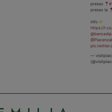
presso
#
presso la
info
https://t.
@bancadip
@Piacenza
pic.twitte
— visitpiac
(@visitpia