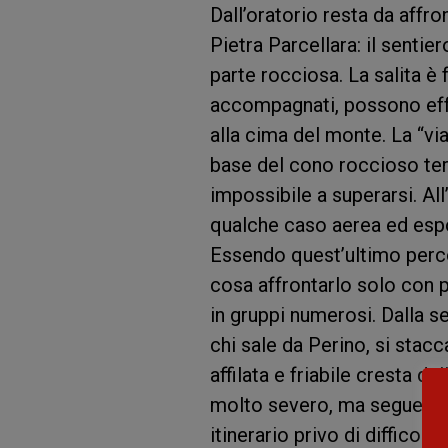
Dall’oratorio resta da affro
Pietra Parcellara: il sentie
parte rocciosa. La salita è
accompagnati, possono effet
alla cima del monte. La “via
base del cono roccioso term
impossibile a superarsi. All
qualche caso aerea ed espos
Essendo quest’ultimo perc
cosa affrontarlo solo con 
in gruppi numerosi. Dalla se
chi sale da Perino, si stacc
affilata e friabile cresta de
molto severo, ma seguendo
itinerario privo di difficol