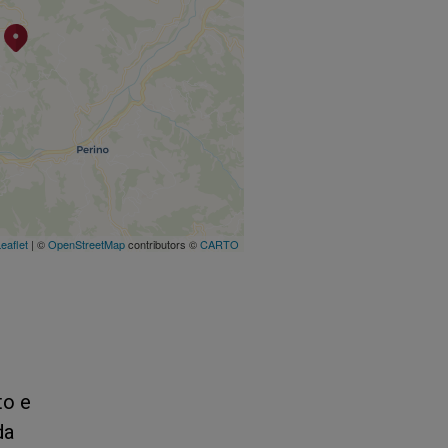
eaflet
| ©
OpenStreetMap
contributors ©
CARTO
to e
da