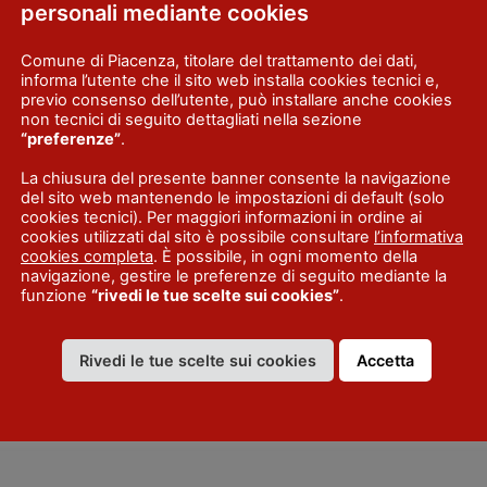
personali mediante cookies
 di un lastrone inclinato il cui superamento richiede
ertigini. In altri momenti della salita è necessario
Comune di Piacenza, titolare del trattamento dei dati,
informa l’utente che il sito web installa cookies tecnici e,
il ritorno a Perino si segue a ritroso l’itinerario d’a
previo consenso dell’utente, può installare anche cookies
rebbia dopo aver percorso “la via di cresta” non
non tecnici di seguito dettagliati nella sezione
“preferenze”
.
La chiusura del presente banner consente la navigazione
del sito web mantenendo le impostazioni di default (solo
cookies tecnici). Per maggiori informazioni in ordine ai
a 1,5-2 ore
cookies utilizzati dal sito è possibile consultare
l’informativa
cookies completa
. È possibile, in ogni momento della
navigazione, gestire le preferenze di seguito mediante la
funzione
“rivedi le tue scelte sui cookies”
.
Rivedi le tue scelte sui cookies
Accetta