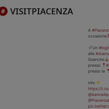
VISITPIACENZA
A
#Piacenz
occasione
Un
#bigl
alle
#duecu
Guercino
presso
#
presso la
info
https://t.
@bancadip
@Piacenza
pic.twitte