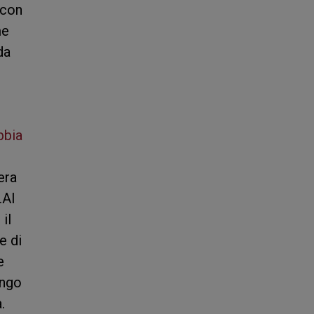
 con
me
da
bbia
era
.Al
il
e di
e
ungo
.