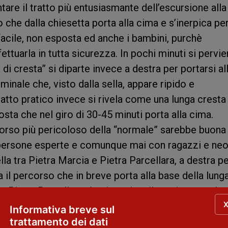
ntare il tratto più entusiasmante dell’escursione alla
ro che dalla chiesetta porta alla cima e s’inerpica per
 facile, non esposta ed anche i bambini, purchè
tuarla in tutta sicurezza. In pochi minuti si pervi
 di cresta” si diparte invece a destra per portarsi al
inale che, visto dalla sella, appare ripido e
’atto pratico invece si rivela come una lunga cresta 
ta che nel giro di 30-45 minuti porta alla cima.
orso più pericoloso della “normale” sarebbe buona
persone esperte e comunque mai con ragazzi e neof
lla tra Pietra Marcia e Pietra Parcellara, a destra p
a il percorso che in breve porta alla base della lunga
lla Pietra Parcellara. A prima vista il sentiero sembr
 attentamente i segnavia si presenta come un
Informativa breve sul
tà tecniche. Un solo punto, benchè brevissimo, è
trattamento dei dati