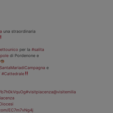
a
una straordinaria
iettounico
per la
#salita
pole
di Pordenone e
SantaMariadiCampagna
e
#Cattedrale
co/b7h0kVquOg
#visitpiacenza
@visitemilia
iacenza
Diocesi
r.com/EC7m7vNg4j