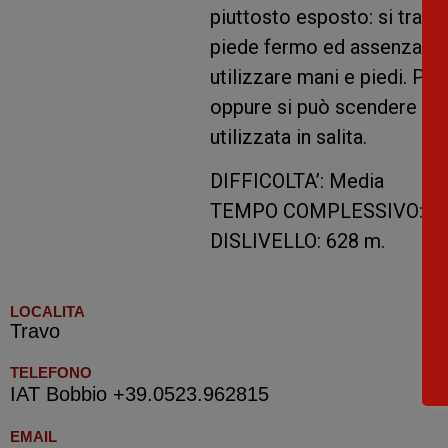
piuttosto esposto: si tratta
piede fermo ed assenza di v
utilizzare mani e piedi. Per 
oppure si può scendere al T
utilizzata in salita.
DIFFICOLTA’: Media
TEMPO COMPLESSIVO: Circ
DISLIVELLO: 628 m.
LOCALITA
Travo
TELEFONO
IAT Bobbio +39.0523.962815
EMAIL