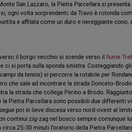
 Monte San Lazzaro, la Pietra Parcellara si presenta
rsi, ogni volta sorprendenti: da Travo è rotonda co
untita e affilata come un duro e nereggiante cono, 
averso il borgo vecchio si scende verso il
fiume Tre
e ci si porta sulla sponda sinistra. Costeggiando gli
e campi da tennis) si percorre la rotabile per Rondan
ero che sale ad incontrare la strada Donceto-Brodo
ntra la strada che collega Perino a Brodo. Raggiunto 
e la Pietra Parcellara sono possibili due differenti vi
osegue poi in lieve discesa verso nord-ovest al limit
 con continui zig-zag nel bosco sempre comunque l
 circa 25-30 minuti l’oratorio della Pietra Parcellara