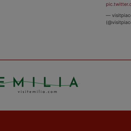
pic.twitte
— visitpiac
(@visitpia