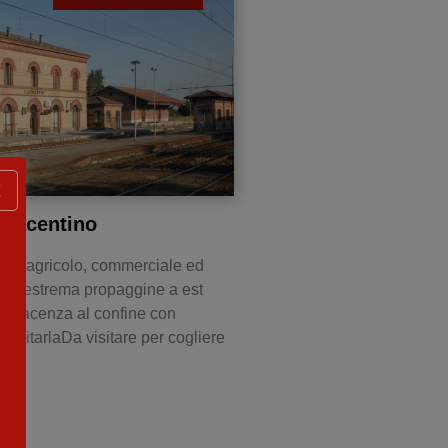
X
Piacentino
tro agricolo, commerciale ed
 all’estrema propaggine a est
di Piacenza al confine con
isitarlaDa visitare per cogliere