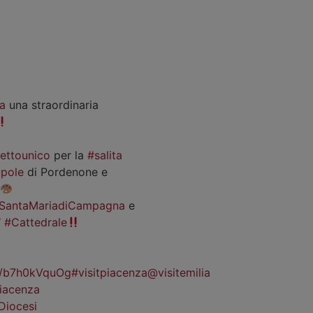
a
una straordinaria
iettounico
per la
#salita
pole
di Pordenone e
SantaMariadiCampagna
e
#Cattedrale
co/b7h0kVquOg
#visitpiacenza
@visitemilia
iacenza
Diocesi