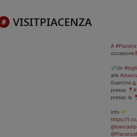
VISITPIACENZA
A
#Piacenz
occasione
Un
#bigl
alle
#duecu
Guercino
presso
#
presso la
info
https://t.
@bancadip
@Piacenza