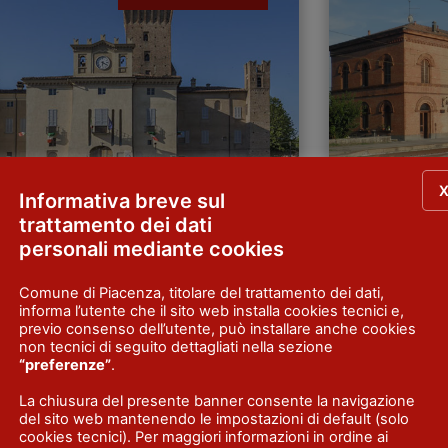
Informativa breve sul
trattamento dei dati
so
Castelvetro 
personali mediante cookies
trovaIl centro abitato si trova sulla via per
Dove si trovaCen
 lungo le sponde del fiume Po, dove
industriale posto
Comune di Piacenza, titolare del trattamento dei dati,
informa l’utente che il sito web installa cookies tecnici e,
emerge il profilo della centrale nucleare…
della provincia 
previo consenso dell’utente, può installare anche cookies
di più
Cremona.Perché v
non tecnici di seguito dettagliati nella sezione
il…
Scopri di più
“preferenze”
.
La chiusura del presente banner consente la navigazione
del sito web mantenendo le impostazioni di default (solo
cookies tecnici). Per maggiori informazioni in ordine ai
LOCALITÀ