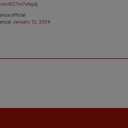
r.com/EC7m7vNg4j
enza.official
cenza)
January 12, 2024