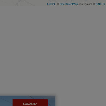
Leaflet
| ©
OpenStreetMap
contributors ©
CARTO
LOCALITÀ