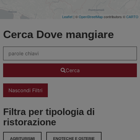
Leaflet
| ©
OpenStreetMap
contributors ©
CARTO
Cerca Dove mangiare
Cerca
Nascondi Filtri
Filtra per tipologia di
ristorazione
AGRITURISMI
ENOTECHE E OSTERIE