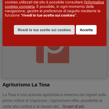
cookies utilizzati dal sito è possibile consultare
l’informativa
con la natura.Rustico immerso nel verde, ideale…
Scopri di
cookies completa
. È possibile, in ogni momento della
più
navigazione, gestire le preferenze di seguito mediante la
funzione
“rivedi le tue scelte sui cookies”
.
AGRITURISMI
Rivedi le tue scelte sui cookies
Accetta
Agriturismo La Tosa
La Tosa è una azienda agrituristica immersa nei vigneti sulle
prime colline di Vigolzone. l’agriturismo offre: possibilità di
visite alla cantina e al museo del…
Scopri di più