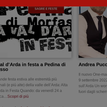
SAGRE E FESTE
val d’Arda in festa a Pedina di
Andrea Pucc
asso
Il nuovo One-ma
nde festa estiva alle estremità più
9 settembre 2022
ali (e più alte) della valle dell’Arda: Alta
sull’Arda Un work
rda in Festa Quando: da venerdì 24 a
fuori dagli sche
ica…
Scopri di più