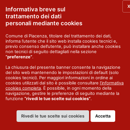
Informativa breve sul
SPORT
trattamento dei dati
personali mediante cookies
Comune di Piacenza, titolare del trattamento dei dati,
informa l’utente che il sito web installa cookies tecnici e,
previo consenso dell’utente, può installare anche cookies
non tecnici di seguito dettagliati nella sezione
“preferenze”
.
La chiusura del presente banner consente la navigazione
del sito web mantenendo le impostazioni di default (solo
ni delle rose
Agricastagn
cookies tecnici). Per maggiori informazioni in ordine ai
cookies utilizzati dal sito è possibile consultare
l’informativa
cookies completa
. È possibile, in ogni momento della
ni di grandi gare ciclistiche internazionali
Nei boschi di ca
navigazione, gestire le preferenze di seguito mediante la
a dal 20 al 25 luglio 2026. Una
Monte Moria va i
funzione
“rivedi le tue scelte sui cookies”
.
tazione che, adeguando negli anni la sua
Bosco Quando: s
a ai…
Scopri di più
2025…
Scopri di
Rivedi le tue scelte sui cookies
Accetta