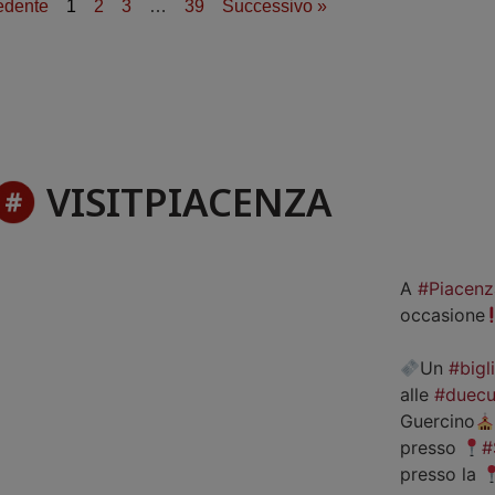
edente
1
2
3
…
39
Successivo »
VISITPIACENZA
A
#Piacenz
occasione
Un
#bigl
alle
#duecu
Guercino
presso
#
presso la