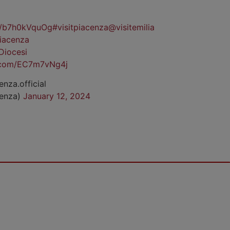
co/b7h0kVquOg
#visitpiacenza
@visitemilia
iacenza
Diocesi
r.com/EC7m7vNg4j
enza.official
cenza)
January 12, 2024