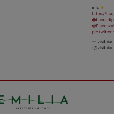
info
https://t.
@bancadip
@Piacenza
pic.twitte
— visitpiac
(@visitpia