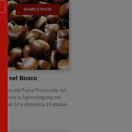
X
SAGRE E FESTE
ata nel Bosco
stagno del Parco Provinciale del
n scena la Agricastagnata nel
abato 18 e domenica 19 ottobre
 più