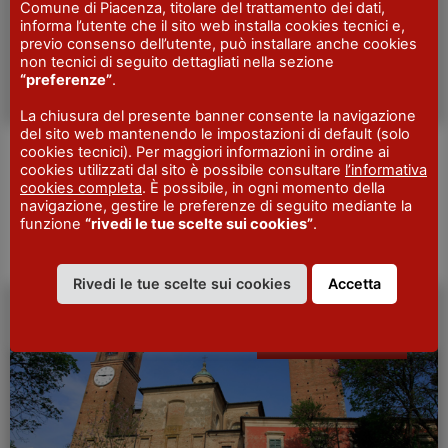
Comune di Piacenza, titolare del trattamento dei dati,
informa l’utente che il sito web installa cookies tecnici e,
previo consenso dell’utente, può installare anche cookies
non tecnici di seguito dettagliati nella sezione
“preferenze”
.
La chiusura del presente banner consente la navigazione
del sito web mantenendo le impostazioni di default (solo
Scoprendo la Cina insieme
cookies tecnici). Per maggiori informazioni in ordine ai
cookies utilizzati dal sito è possibile consultare
l’informativa
cookies completa
. È possibile, in ogni momento della
l’associazione IBC – Italian Born Chinese – organizza a San
navigazione, gestire le preferenze di seguito mediante la
Pietro in Cerro un festival dedicato al gigante dell’estremo
funzione
“rivedi le tue scelte sui cookies”
.
oriente. Scoprendo la Cina insieme Quando:…
Scopri di più
Rivedi le tue scelte sui cookies
Accetta
OPERA, TEATRO E
DANZA