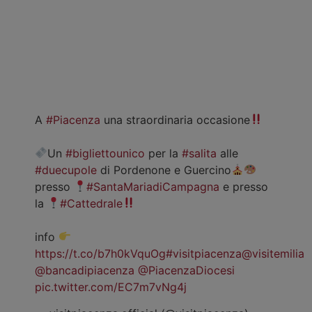
A
#Piacenza
una straordinaria occasione
Un
#bigliettounico
per la
#salita
alle
#duecupole
di Pordenone e Guercino
presso
#SantaMariadiCampagna
e presso
la
#Cattedrale
info
https://t.co/b7h0kVquOg
#visitpiacenza
@visitemilia
@bancadipiacenza
@PiacenzaDiocesi
pic.twitter.com/EC7m7vNg4j